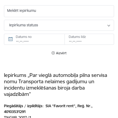
Meklēt iepirkumu
Iepirkuma statuss
Datums no
Datums līdz
Aizvērt
Iepirkums „Par vieglā automobiļa pilna servisa
nomu Transporta nelaimes gadījumu un
incidentu izmeklēšanas biroja darba
vajadzībām”
Piegādātājs / izpildītājs:
SIA “Favorit rent”, Reģ. Nr.,
40103531291
TNGIIB 2017/1