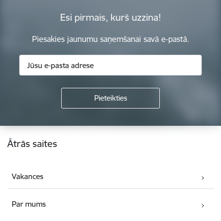
Esi pirmais, kurš uzzina!
Piesakies jaunumu saņemšanai savā e-pastā.
Kājene
Ātrās saites
Vakances
Par mums