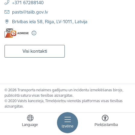
+371 67288140
E-pasts:
pasts@taiib.gov.lv
Brīvības iela 58, Rīga, LV-1011, Latvija
Visi kontakti
© 2026 Transporta nelaimes gadījumu un incidentu izmeklēšanas birojs,
publicētā satura visas tiesības aizsargātas.
© 2020 Valsts kanceleja, Tīmekļvietņu vienotās platformas visas tiesības
aizsargātas.
Language
Piekļūstamība
Izvēlne