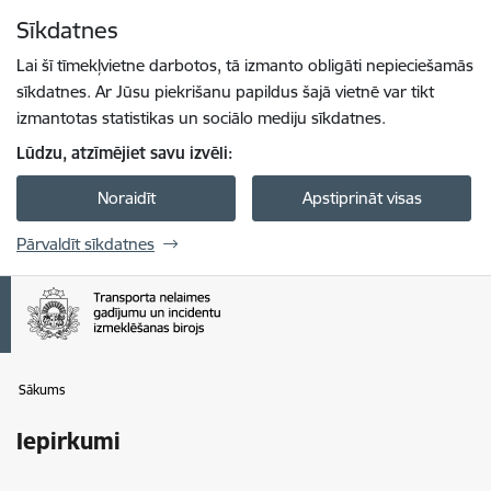
Pāriet uz lapas saturu
Sīkdatnes
Spied
lai meklētu
Enter
Lai šī tīmekļvietne darbotos, tā izmanto obligāti nepieciešamās
sīkdatnes. Ar Jūsu piekrišanu papildus šajā vietnē var tikt
izmantotas statistikas un sociālo mediju sīkdatnes.
Lūdzu, atzīmējiet savu izvēli:
Noraidīt
Apstiprināt visas
Pārvaldīt sīkdatnes
Sākums
Iepirkumi