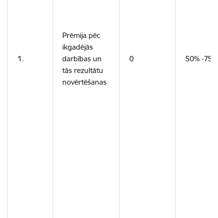
Prēmija pēc
ikgadējās
1.
darbības un
0
50% -75%
tās rezultātu
novērtēšanas