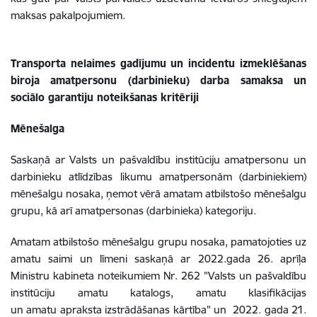
maksas pakalpojumiem.
Transporta nelaimes gadījumu un incidentu izmeklēšanas
biroja amatpersonu (darbinieku) darba samaksa un
sociālo garantiju noteikšanas kritēriji
Mēnešalga
Saskaņā ar Valsts un pašvaldību institūciju amatpersonu un
darbinieku atlīdzības likumu amatpersonām (darbiniekiem)
mēnešalgu nosaka, ņemot vērā amatam atbilstošo mēnešalgu
grupu, kā arī amatpersonas (darbinieka) kategoriju.
Amatam atbilstošo mēnešalgu grupu nosaka, pamatojoties uz
amatu saimi un līmeni saskaņā ar 2022.gada 26. aprīļa
Ministru kabineta noteikumiem Nr. 262 "Valsts un pašvaldību
institūciju amatu katalogs, amatu klasifikācijas
un amatu apraksta izstrādāšanas kārtība" un 2022. gada 21.