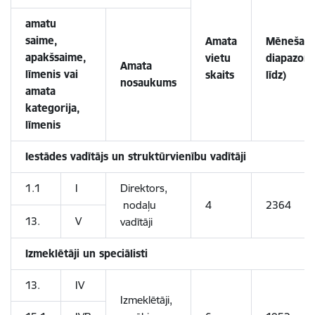
amatu
saime,
Amata
Mēnešalg
apakšsaime,
vietu
diapazons
Amata
līmenis vai
skaits
līdz)
nosaukums
amata
kategorija,
līmenis
Iestādes vadītājs un struktūrvienību vadītāji
1.1
I
Direktors,
nodaļu
4
2364
13.
V
vadītāji
Izmeklētāji un speciālisti
13.
IV
Izmeklētāji,