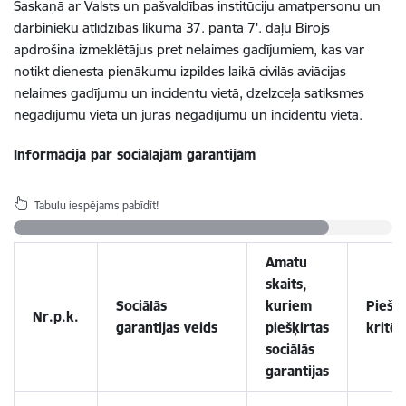
Saskaņā ar Valsts un pašvaldības institūciju amatpersonu un
darbinieku atlīdzības likuma 37. panta 7'. daļu Birojs
apdrošina i
zmeklētājus pret nelaimes gadījumiem, kas var
notikt dienesta pienākumu izpildes laikā civilās aviācijas
nelaimes gadījumu un incidentu vietā, dzelzceļa satiksmes
negadījumu vietā un jūras negadījumu un incidentu vietā.
Informācija par sociālajām garantijām
Tabulu iespējams pabīdīt!
Amatu
skaits,
Sociālās
kuriem
Piešķ
Nr.p.k.
garantijas veids
piešķirtas
kritēr
sociālās
garantijas