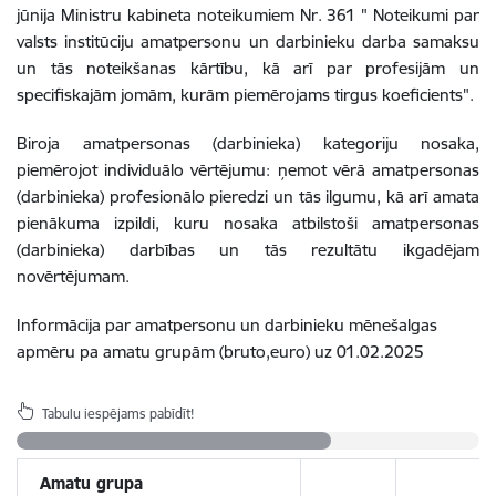
jūnija Ministru kabineta noteikumiem Nr. 361 " Noteikumi par
valsts institūciju amatpersonu un darbinieku darba samaksu
un tās noteikšanas kārtību, kā arī par profesijām un
specifiskajām jomām, kurām piemērojams tirgus koeficients".
Biroja amatpersonas (darbinieka) kategoriju nosaka,
piemērojot individuālo vērtējumu: ņemot vērā amatpersonas
(darbinieka) profesionālo pieredzi un tās ilgumu, kā arī amata
pienākuma izpildi, kuru nosaka atbilstoši amatpersonas
(darbinieka) darbības un tās rezultātu ikgadējam
novērtējumam.
Informācija par amatpersonu un darbinieku mēnešalgas
apmēru pa amatu grupām (bruto,euro) uz 01.02.2025
Tabulu iespējams pabīdīt!
Amatu grupa