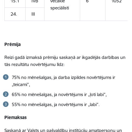
15.1
IVB
vecākie
6
1052
speciālisti
24.
III
Prēmija
Reizi gadā izmaksā prēmiju saskaņā ar ikgadējās darbības un
tās rezultātu novērtējumu līdz:
75% no mēnešalgas, ja darba izpildes novērtējums ir
„teicami”,
65% no mēnešalgas, ja novērtējums ir „ļoti labi”,
55% no mēnešalgas, ja novērtējums ir „labi”.
Piemaksas
Saskaņā ar Valsts un pašvaldību institūciju amatpersonu un