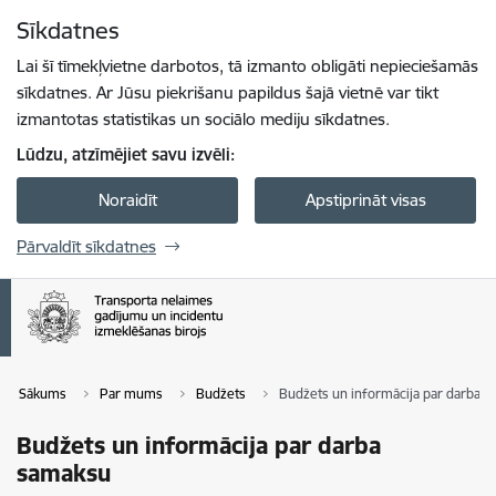
Pāriet uz lapas saturu
Sīkdatnes
Spied
lai meklētu
Enter
Lai šī tīmekļvietne darbotos, tā izmanto obligāti nepieciešamās
sīkdatnes. Ar Jūsu piekrišanu papildus šajā vietnē var tikt
izmantotas statistikas un sociālo mediju sīkdatnes.
Lūdzu, atzīmējiet savu izvēli:
Noraidīt
Apstiprināt visas
Pārvaldīt sīkdatnes
Sākums
Par mums
Budžets
Budžets un informācija par darba 
Budžets un informācija par darba
samaksu