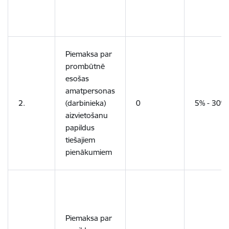
Piemaksa par
prombūtnē
esošas
amatpersonas
2.
(darbinieka)
0
5% - 30%
aizvietošanu
papildus
tiešajiem
pienākumiem
Piemaksa par