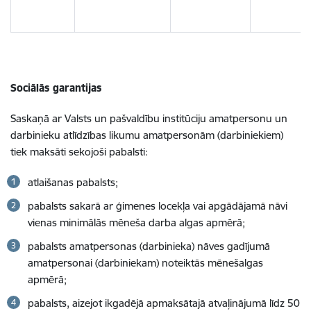
Sociālās garantijas
Saskaņā ar Valsts un pašvaldību institūciju amatpersonu un
darbinieku atlīdzības likumu amatpersonām (darbiniekiem)
tiek maksāti sekojoši pabalsti:
atlaišanas pabalsts;
pabalsts sakarā ar ģimenes locekļa vai apgādājamā nāvi
vienas minimālās mēneša darba algas apmērā;
pabalsts amatpersonas (darbinieka) nāves gadījumā
amatpersonai (darbiniekam) noteiktās mēnešalgas
apmērā;
pabalsts, aizejot ikgadējā apmaksātajā atvaļinājumā līdz 50