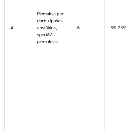
Piemaksa par
darbu īpašos
4.
apstākļos,
6
5%-25%
speciālās
piemaksas