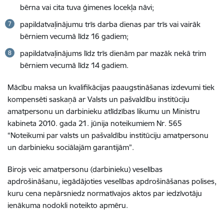
bērna vai cita tuva ģimenes locekļa nāvi;
papildatvaļinājumu trīs darba dienas par trīs vai vairāk
bērniem vecumā līdz 16 gadiem;
papildatvaļinājums līdz trīs dienām par mazāk nekā trim
bērniem vecumā līdz 14 gadiem.
Mācību maksa un kvalifikācijas paaugstināšanas izdevumi tiek
kompensēti saskaņā ar Valsts un pašvaldību institūciju
amatpersonu un darbinieku atlīdzības likumu un Ministru
kabineta 2010. gada 21. jūnija noteikumiem Nr. 565
“Noteikumi par valsts un pašvaldību institūciju amatpersonu
un darbinieku sociālajām garantijām”.
Birojs veic amatpersonu (darbinieku) veselības
apdrošināšanu, iegādājoties veselības apdrošināšanas polises,
kuru cena nepārsniedz normatīvajos aktos par iedzīvotāju
ienākuma nodokli noteikto apmēru.