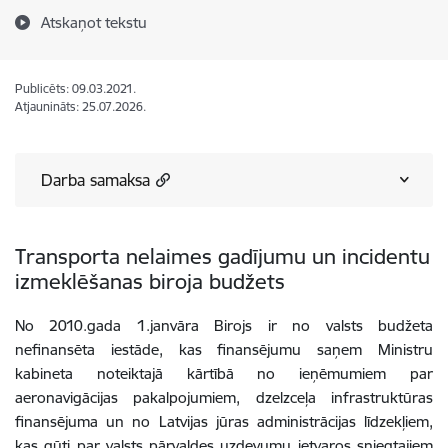
Atskaņot tekstu
Publicēts: 09.03.2021.
Atjaunināts: 25.07.2026.
Darba samaksa
Transporta nelaimes gadījumu un incidentu
izmeklēšanas biroja budžets
No 2010.gada 1.janvāra Birojs ir no valsts budžeta
nefinansēta iestāde, kas finansējumu saņem Ministru
kabineta noteiktajā kārtībā no ieņēmumiem par
aeronavigācijas pakalpojumiem, dzelzceļa infrastruktūras
finansējuma un no Latvijas jūras administrācijas līdzekļiem,
kas gūti par valsts pārvaldes uzdevumu ietvaros sniegtajiem