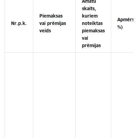
Amatu
skaits,
Piemaksas
kuriem
Apmērs
Nr.p.k.
vai prēmijas
noteiktas
%)
veids
piemaksas
vai
prēmijas