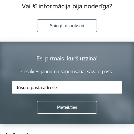
Vai šī informācija bija noderīga?
Sniegt atsauksmi
Esi pirmais, kurš uzzina!
Piesakies jaunumu saņemšanai savā e-pastā.
Kājene