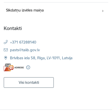
Sīkdatņu izvēles maiņa
Kontakti
+371 67288140
E-pasts:
pasts@taiib.gov.lv
Brīvības iela 58, Rīga, LV-1011, Latvija
Visi kontakti