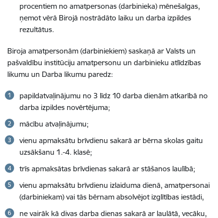
procentiem no amatpersonas (darbinieka) mēnešalgas,
ņemot vērā Birojā nostrādāto laiku un darba izpildes
rezultātus.
Biroja amatpersonām (darbiniekiem) saskaņā ar Valsts un
pašvaldību institūciju amatpersonu un darbinieku atlīdzības
likumu un Darba likumu paredz:
papildatvaļinājumu no 3 līdz 10 darba dienām atkarībā no
darba izpildes novērtējuma;
mācību atvaļinājumu;
vienu apmaksātu brīvdienu sakarā ar bērna skolas gaitu
uzsākšanu 1.-4. klasē;
trīs apmaksātas brīvdienas sakarā ar stāšanos laulībā;
vienu apmaksātu brīvdienu izlaiduma dienā, amatpersonai
(darbiniekam) vai tās bērnam absolvējot izglītības iestādi,
ne vairāk kā divas darba dienas sakarā ar laulātā, vecāku,