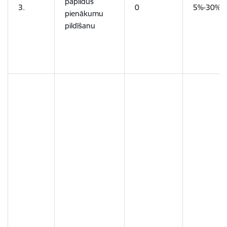
papildus
3.
0
5%-30%
pienākumu
pildīšanu