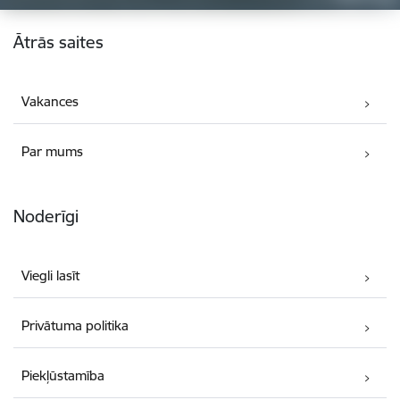
Kājene
Ātrās saites
Vakances
Par mums
Noderīgi
Viegli lasīt
Privātuma politika
Piekļūstamība