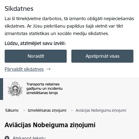
Pāriet uz lapas saturu
Sīkdatnes
Spied
lai meklētu
Enter
Lai šī tīmekļvietne darbotos, tā izmanto obligāti nepieciešamās
sīkdatnes. Ar Jūsu piekrišanu papildus šajā vietnē var tikt
izmantotas statistikas un sociālo mediju sīkdatnes.
Lūdzu, atzīmējiet savu izvēli:
Noraidīt
Apstiprināt visas
Pārvaldīt sīkdatnes
Sākums
Izmeklēšanas ziņojumi
Aviācijas Nobeiguma ziņojumi
Aviācijas Nobeiguma ziņojumi
Atskaņot tekstu