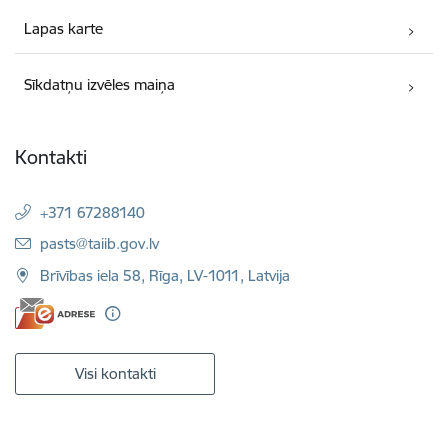
Lapas karte
Sīkdatņu izvēles maiņa
Kontakti
+371 67288140
E-pasts:
pasts@taiib.gov.lv
Brīvības iela 58, Rīga, LV-1011, Latvija
Visi kontakti