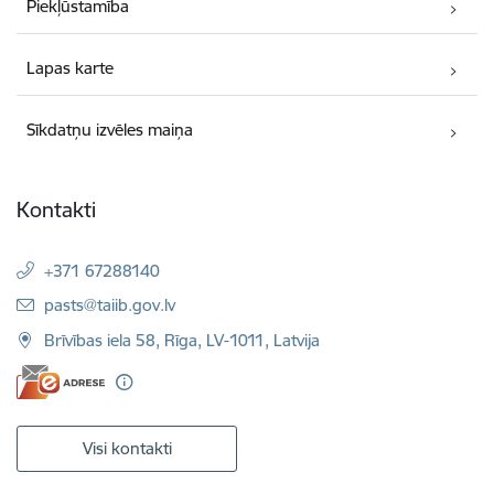
Piekļūstamība
Lapas karte
Sīkdatņu izvēles maiņa
Kontakti
+371 67288140
E-pasts:
pasts@taiib.gov.lv
Brīvības iela 58, Rīga, LV-1011, Latvija
Visi kontakti