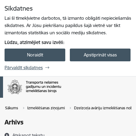
Pāriet uz lapas saturu
Sīkdatnes
Spied
lai meklētu
Enter
Lai šī tīmekļvietne darbotos, tā izmanto obligāti nepieciešamās
sīkdatnes. Ar Jūsu piekrišanu papildus šajā vietnē var tikt
izmantotas statistikas un sociālo mediju sīkdatnes.
Lūdzu, atzīmējiet savu izvēli:
Noraidīt
Apstiprināt visas
Pārvaldīt sīkdatnes
Sākums
Izmeklēšanas ziņojumi
Dzelzceļa avāriju izmeklēšanas nobe
Arhīvs
Atskaņot tekstu