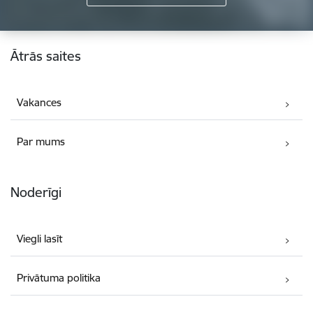
Kājene
Ātrās saites
Vakances
Par mums
Noderīgi
Viegli lasīt
Privātuma politika