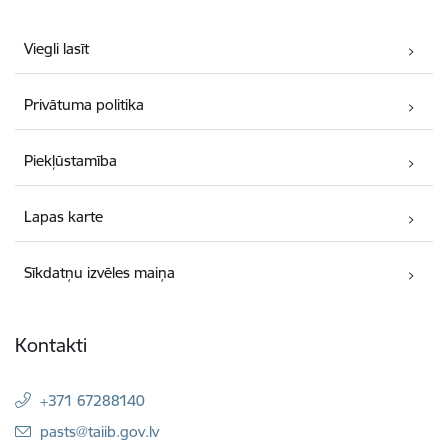
Viegli lasīt
Privātuma politika
Piekļūstamība
Lapas karte
Sīkdatņu izvēles maiņa
Kontakti
+371 67288140
E-pasts:
pasts@taiib.gov.lv