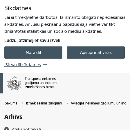
Pāriet uz lapas saturu
Sīkdatnes
Spied
lai meklētu
Enter
Lai šī tīmekļvietne darbotos, tā izmanto obligāti nepieciešamās
sīkdatnes. Ar Jūsu piekrišanu papildus šajā vietnē var tikt
izmantotas statistikas un sociālo mediju sīkdatnes.
Lūdzu, atzīmējiet savu izvēli:
Noraidīt
Apstiprināt visas
Pārvaldīt sīkdatnes
Sākums
Izmeklēšanas ziņojumi
Aviācijas nelaimes gadījumu un inci
Arhīvs
Atskaņot tekstu