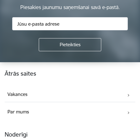
Piesakies jaunumu saņemšanai savā e-pastā.
Kājene
Ātrās saites
Vakances
Par mums
Noderīgi