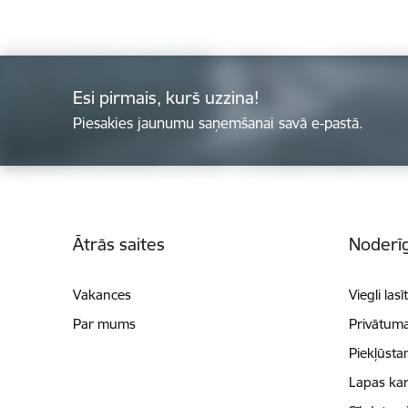
Esi pirmais, kurš uzzina!
Piesakies jaunumu saņemšanai savā e-pastā.
Kājene
Ātrās saites
Noderīg
Vakances
Viegli lasī
Par mums
Privātuma
Piekļūsta
Lapas kar