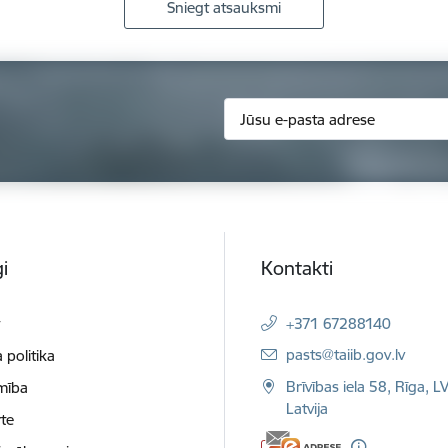
Sniegt atsauksmi
i
Kontakti
t
+371 67288140
E-pasts:
pasts@taiib.gov.lv
 politika
Brīvības iela 58, Rīga, L
mība
Latvija
te