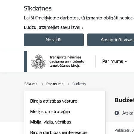
Pāriet uz lapas saturu
Sīkdatnes
Lai šī tīmekļvietne darbotos, tā izmanto obligāti nepiec
Lūdzu, atzīmējiet savu izvēli:
Noraidīt
Apstiprināt visas
Par mums
Sākums
Par mums
Budžets
Budže
Biroja attīstības vēsture
Mērķis un stratēģija
Atska
Misija, vīzija, vērtības
Publicēts: 
Biroja darbības ieinteresētās