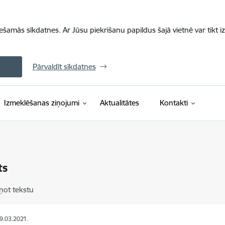
iešamās sīkdatnes. Ar Jūsu piekrišanu papildus šajā vietnē var tikt i
Pārvaldīt sīkdatnes
Izmeklēšanas ziņojumi
Aktualitātes
Kontakti
ts
ņot tekstu
09.03.2021.