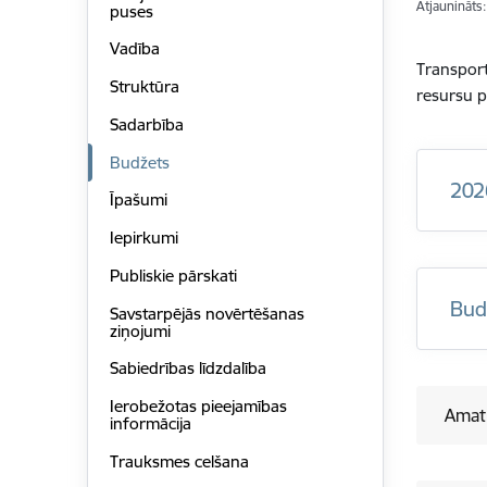
Atjaunināts
puses
Vadība
Transpor
Struktūra
resursu p
Sadarbība
Budžets
202
Īpašumi
Iepirkumi
Publiskie pārskati
Bud
Savstarpējās novērtēšanas
ziņojumi
Sabiedrības līdzdalība
Ierobežotas pieejamības
Amat
informācija
Trauksmes celšana