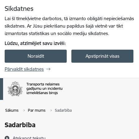
Pāriet uz lapas saturu
Sīkdatnes
Spied
lai meklētu
Enter
Lai šī tīmekļvietne darbotos, tā izmanto obligāti nepieciešamās
sīkdatnes. Ar Jūsu piekrišanu papildus šajā vietnē var tikt
izmantotas statistikas un sociālo mediju sīkdatnes.
Lūdzu, atzīmējiet savu izvēli:
Noraidīt
Apstiprināt visas
Pārvaldīt sīkdatnes
Sākums
Par mums
Sadarbība
Sadarbība
Atskaņot tekstu