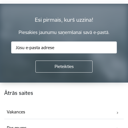
Esi pirmais, kurš uzzina!
Piesakies jaunumu saņemšanai savā e-pastā.
Kājene
Ātrās saites
Vakances
Par mums