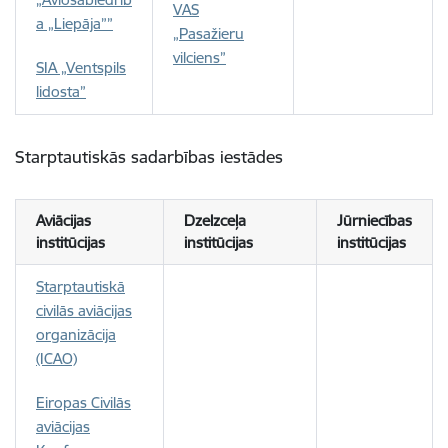
VAS
a „Liepāja””
„Pasažieru
vilciens”
SIA „Ventspils
lidosta”
Starptautiskās sadarbības iestādes
Aviācijas
Dzelzceļa
Jūrniecības
institūcijas
institūcijas
institūcijas
Starptautiskā
civilās aviācijas
organizācija
(ICAO)
Eiropas Civilās
aviācijas