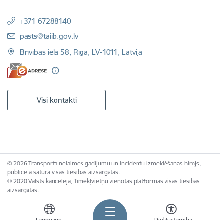
+371 67288140
E-pasts:
pasts@taiib.gov.lv
Brīvības iela 58, Rīga, LV-1011, Latvija
Visi kontakti
© 2026 Transporta nelaimes gadījumu un incidentu izmeklēšanas birojs,
publicētā satura visas tiesības aizsargātas.
© 2020 Valsts kanceleja, Tīmekļvietņu vienotās platformas visas tiesības
aizsargātas.
Language
Piekļūstamība