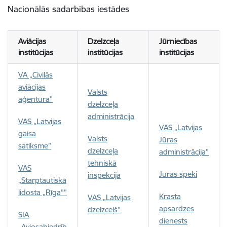
Nacionālās sadarbības iestādes
Aviācijas
Dzelzceļa
Jūrniecības
institūcijas
institūcijas
institūcijas
VA „Civilās
aviācijas
Valsts
aģentūra”
dzelzceļa
administrācija
VAS „Latvijas
VAS „Latvijas
gaisa
Valsts
Jūras
satiksme”
dzelzceļa
administrācija”
tehniskā
VAS
Jūras spēki
inspekcija
„Starptautiskā
lidosta „Rīga””
Krasta
VAS „Latvijas
apsardzes
dzelzceļš”
SIA
dienests
„Aviosabiedrīb