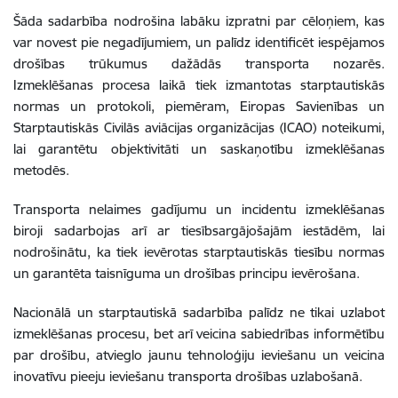
Šāda sadarbība nodrošina labāku izpratni par cēloņiem, kas
var novest pie negadījumiem, un palīdz identificēt iespējamos
drošības trūkumus dažādās transporta nozarēs.
Izmeklēšanas procesa laikā tiek izmantotas starptautiskās
normas un protokoli, piemēram, Eiropas Savienības un
Starptautiskās Civilās aviācijas organizācijas (ICAO) noteikumi,
lai garantētu objektivitāti un saskaņotību izmeklēšanas
metodēs.
Transporta nelaimes gadījumu un incidentu izmeklēšanas
biroji sadarbojas arī ar tiesībsargājošajām iestādēm, lai
nodrošinātu, ka tiek ievērotas starptautiskās tiesību normas
un garantēta taisnīguma un drošības principu ievērošana.
Nacionālā un starptautiskā sadarbība palīdz ne tikai uzlabot
izmeklēšanas procesu, bet arī veicina sabiedrības informētību
par drošību, atvieglo jaunu tehnoloģiju ieviešanu un veicina
inovatīvu pieeju ieviešanu transporta drošības uzlabošanā.