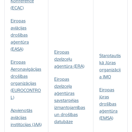
Konference
(ECAC)
Eiropas
aviācijas
drošības
aģentūra
(EASA)
Eiropas
Starptautis
dzelzceļu
Eiropas
kā Jūras
aģentūra (ERA)
Aeronavigācijas
organizācij
drošības
a IMO
Eiropas
organizācijas
dzelzceļa
Eiropas
(EUROCONTRO
aģentūras
jūras
L)
savstarpējas
drošības
izmantojamības
Apvienotās
aģentūra
un drošības
aviācijas
(EMSA)
datubāze
institūcijas (JAA)