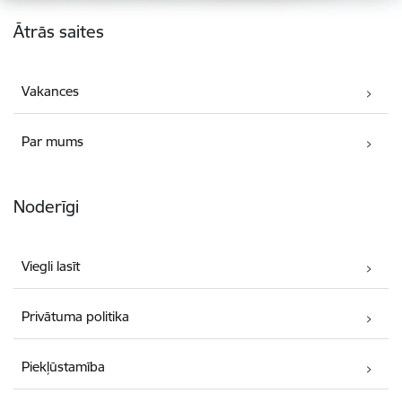
Kājene
Ātrās saites
Vakances
Par mums
Noderīgi
Viegli lasīt
Privātuma politika
Piekļūstamība