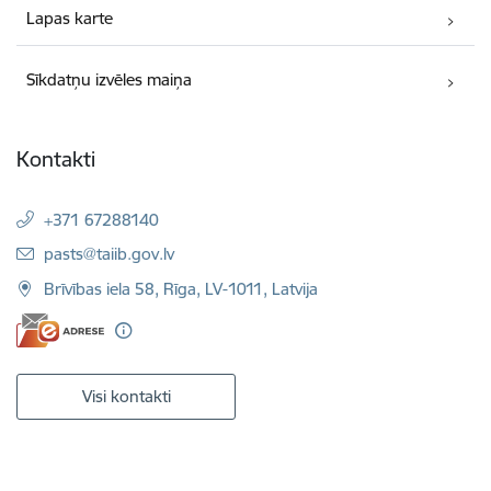
Lapas karte
Sīkdatņu izvēles maiņa
Kontakti
+371 67288140
E-pasts:
pasts@taiib.gov.lv
Brīvības iela 58, Rīga, LV-1011, Latvija
Visi kontakti