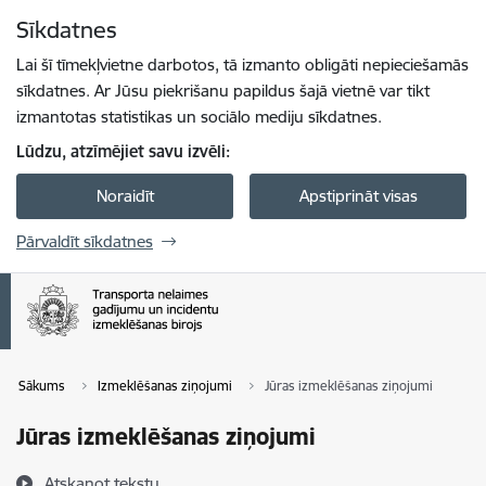
Pāriet uz lapas saturu
Sīkdatnes
Spied
lai meklētu
Enter
Lai šī tīmekļvietne darbotos, tā izmanto obligāti nepieciešamās
sīkdatnes. Ar Jūsu piekrišanu papildus šajā vietnē var tikt
izmantotas statistikas un sociālo mediju sīkdatnes.
Lūdzu, atzīmējiet savu izvēli:
Noraidīt
Apstiprināt visas
Pārvaldīt sīkdatnes
Sākums
Izmeklēšanas ziņojumi
Jūras izmeklēšanas ziņojumi
Jūras izmeklēšanas ziņojumi
Atskaņot tekstu