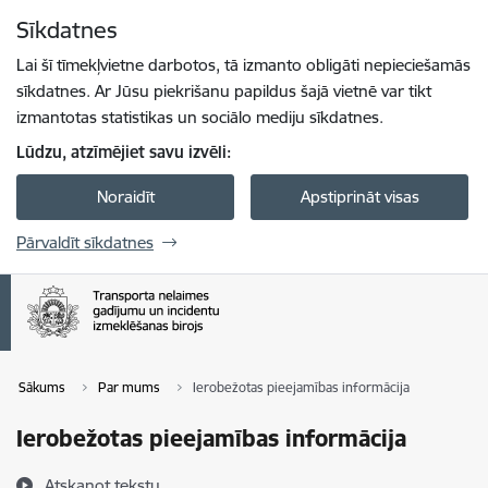
Pāriet uz lapas saturu
Sīkdatnes
Spied
lai meklētu
Enter
Lai šī tīmekļvietne darbotos, tā izmanto obligāti nepieciešamās
sīkdatnes. Ar Jūsu piekrišanu papildus šajā vietnē var tikt
izmantotas statistikas un sociālo mediju sīkdatnes.
Lūdzu, atzīmējiet savu izvēli:
Noraidīt
Apstiprināt visas
Pārvaldīt sīkdatnes
Sākums
Par mums
Ierobežotas pieejamības informācija
Ierobežotas pieejamības informācija
Atskaņot tekstu