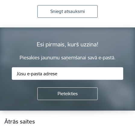
Sniegt atsauksmi
Esi pirmais, kurš uzzina!
Piesakies jaunumu saņemšanai savā e-pastā.
Kājene
Ātrās saites