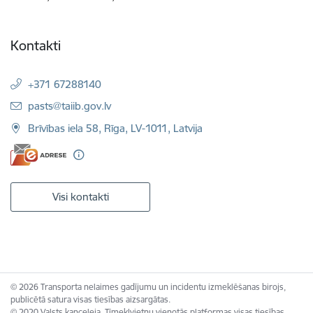
Kontakti
+371 67288140
E-pasts:
pasts@taiib.gov.lv
Brīvības iela 58, Rīga, LV-1011, Latvija
Visi kontakti
© 2026 Transporta nelaimes gadījumu un incidentu izmeklēšanas birojs,
publicētā satura visas tiesības aizsargātas.
© 2020 Valsts kanceleja, Tīmekļvietņu vienotās platformas visas tiesības