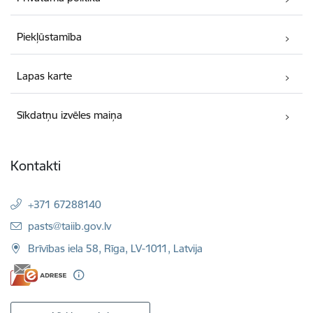
Piekļūstamība
Lapas karte
Sīkdatņu izvēles maiņa
Kontakti
+371 67288140
E-pasts:
pasts@taiib.gov.lv
Brīvības iela 58, Rīga, LV-1011, Latvija