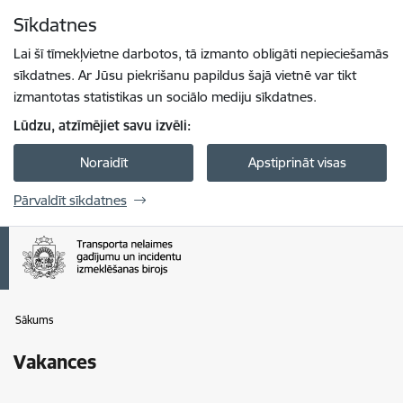
Pāriet uz lapas saturu
Sīkdatnes
Spied
lai meklētu
Enter
Lai šī tīmekļvietne darbotos, tā izmanto obligāti nepieciešamās
sīkdatnes. Ar Jūsu piekrišanu papildus šajā vietnē var tikt
izmantotas statistikas un sociālo mediju sīkdatnes.
Lūdzu, atzīmējiet savu izvēli:
Noraidīt
Apstiprināt visas
Pārvaldīt sīkdatnes
Sākums
Vakances