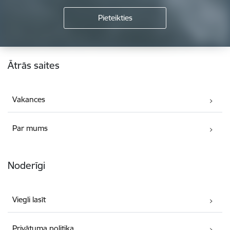
Kājene
Ātrās saites
Vakances
Par mums
Noderīgi
Viegli lasīt
Privātuma politika