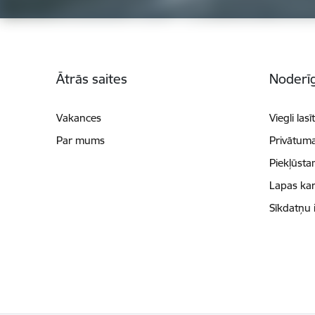
Kājene
Ātrās saites
Noderīg
Vakances
Viegli lasī
Par mums
Privātuma
Piekļūsta
Lapas kar
Sīkdatņu 