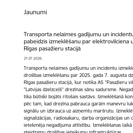
Jaunumi
Transporta nelaimes gadījumu un incidentu
pabeidzis izmeklēšanu par elektrovilciena
Rīgas pasažieru stacijā
21.07.2026.
Transporta nelaimes gadījumu un incidentu izmeklēš
drošības izmeklēšanu par 2025. gada 7. augusta d
Rīgas pasažieru stacijā, kur notika AS "Pasažieru vi
"Latvijas dzelzceļš" drezīnas sānu sadursme. Negadī
tika būtiski bojāts ritošais sastāvs. Izmeklēšanā ko
pēc tam, kad drezīna pabrauca garām manevru luk
signālu un izbrauca uz aizņemtu maršrutu. Izmeklēš
signalizācijas, radiosakaru, darba organizācijas un 
ietekmēja negadījuma attīstību. Izmeklēšanas laikā
steidzamu drošības ieteikumu infrastruktūras…