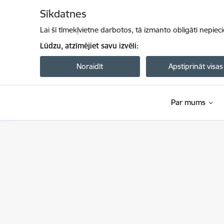
Pāriet uz lapas saturu
Sīkdatnes
Lai šī tīmekļvietne darbotos, tā izmanto obligāti nepiec
Lūdzu, atzīmējiet savu izvēli:
Noraidīt
Apstiprināt visas
Par mums
Transporta nelaimes gadījumu un incidentu i