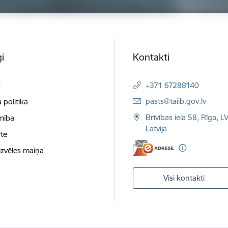
i
Kontakti
t
+371 67288140
E-pasts:
pasts@taiib.gov.lv
 politika
Brīvības iela 58, Rīga, L
mība
Latvija
te
izvēles maiņa
Visi kontakti