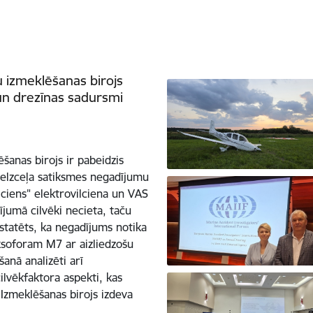
 izmeklēšanas birojs
 un drezīnas sadursmi
anas birojs ir pabeidzis
zelzceļa satiksmes negadījumu
lciens" elektrovilciena un VAS
jumā cilvēki necieta, taču
nstatēts, ka negadījums notika
soforam M7 ar aizliedzošu
anā analizēti arī
cilvēkfaktora aspekti, kas
 Izmeklēšanas birojs izdeva