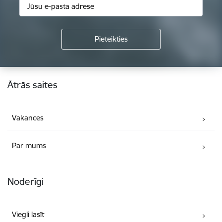
Kājene
Ātrās saites
Vakances
Par mums
Noderīgi
Viegli lasīt