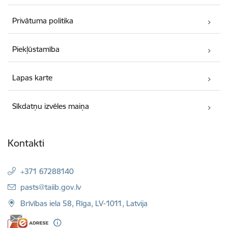
Privātuma politika
Piekļūstamība
Lapas karte
Sīkdatņu izvēles maiņa
Kontakti
+371 67288140
E-pasts:
pasts@taiib.gov.lv
Brīvības iela 58, Rīga, LV-1011, Latvija