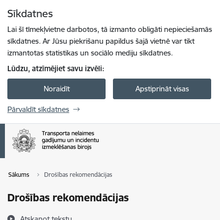
Pāriet uz lapas saturu
Sīkdatnes
Spied
lai meklētu
Enter
Lai šī tīmekļvietne darbotos, tā izmanto obligāti nepieciešamās
sīkdatnes. Ar Jūsu piekrišanu papildus šajā vietnē var tikt
izmantotas statistikas un sociālo mediju sīkdatnes.
Lūdzu, atzīmējiet savu izvēli:
Noraidīt
Apstiprināt visas
Pārvaldīt sīkdatnes
Sākums
Drošības rekomendācijas
Drošības rekomendācijas
Atskaņot tekstu