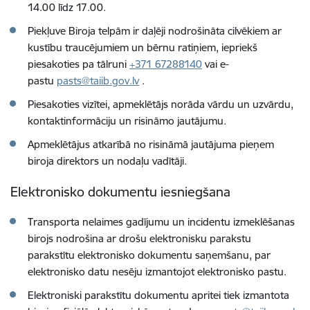
14.00 līdz 17.00.
Piekļuve Biroja telpām ir daļēji nodrošināta cilvēkiem ar
kustību traucējumiem un bērnu ratiņiem, iepriekš
piesakoties pa tālruni
+371 67288140
vai
e-
pastu
pasts@taiib.gov.lv
.
Piesakoties vizītei, apmeklētājs norāda vārdu un uzvārdu,
kontaktinformāciju un risināmo jautājumu.
Apmeklētājus atkarībā no risināmā jautājuma pieņem
biroja direktors un nodaļu vadītāji.
Elektronisko dokumentu iesniegšana
Transporta nelaimes gadījumu un incidentu izmeklēšanas
birojs nodrošina ar drošu elektronisku parakstu
parakstītu elektronisko dokumentu saņemšanu, par
elektronisko datu nesēju izmantojot elektronisko pastu.
Elektroniski parakstītu dokumentu apritei tiek izmantota