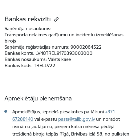
Bankas rekvizīti
Saņēmēja nosaukums:
Transporta nelaimes gadījumu un incidentu izmeklēšanas
birojs
Saņēmēja reģistrācijas numurs:
90002064522
Bankas konts:
LV48TREL9170393003000
Bankas nosaukums:
Valsts kase
Bankas kods:
TRELLV22
Apmeklētāju pieņemšana
Apmeklētājus, iepriekš piesakoties pa tālruni
+371
67288140
vai e-pastu
pasts@taiib.gov.lv
un norādot
risināmo jautājumu, pieņem katra mēneša pēdējā
trešdienā biroja telpās Rīgā, Brīvības ielā 58, no pulksten