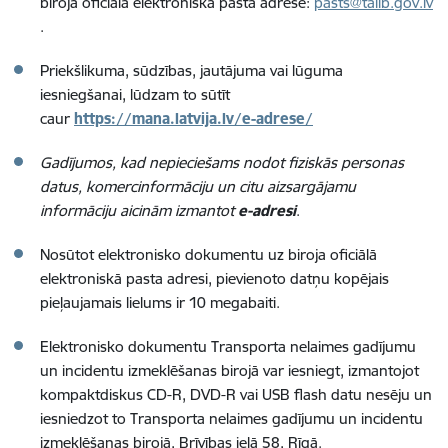
biroja oficiālā elektroniskā pasta adrese:
pasts@taiib.gov.lv
.
Priekšlikuma, sūdzības, jautājuma vai lūguma
iesniegšanai, lūdzam to sūtīt
caur
https://mana.latvija.lv/e-adrese/
Gadījumos, kad nepieciešams nodot fiziskās personas
datus, komercinformāciju un citu aizsargājamu
informāciju aicinām izmantot
e-adresi
.
Nosūtot elektronisko dokumentu uz biroja oficiālā
elektroniskā pasta adresi, pievienoto datņu kopējais
pieļaujamais lielums ir 10 megabaiti.
Elektronisko dokumentu Transporta nelaimes gadījumu
un incidentu izmeklēšanas birojā var iesniegt, izmantojot
kompaktdiskus CD-R, DVD-R vai USB flash datu nesēju un
iesniedzot to Transporta nelaimes gadījumu un incidentu
izmeklēšanas birojā, Brīvības ielā 58, Rīgā.