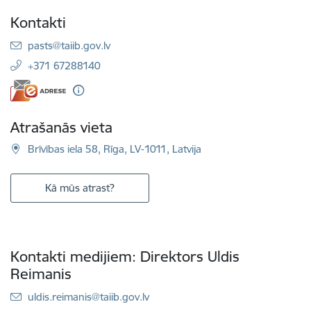
Kontakti
E-pasts:
pasts@taiib.gov.lv
+371 67288140
Atrašanās vieta
Brīvības iela 58, Rīga, LV-1011, Latvija
Kā mūs atrast?
Kontakti medijiem: Direktors Uldis
Reimanis
E-pasts:
uldis.reimanis@taiib.gov.lv