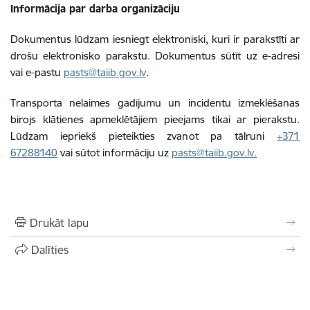
Informācija par darba organizāciju
Dokumentus lūdzam iesniegt elektroniski, kuri ir parakstīti ar
drošu elektronisko parakstu. Dokumentus sūtīt uz e-adresi
vai e-pastu
pasts
@taiib.gov.lv
.
Transporta nelaimes gadījumu un incidentu izmeklēšanas
birojs klātienes apmeklētājiem pieejams tikai ar pierakstu.
Lūdzam iepriekš pieteikties zvanot pa tālruni
+371
67288140
vai sūtot informāciju uz
pasts
@taiib.gov.lv
.
Drukāt lapu
Dalīties