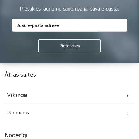
Piesakies jaunumu saņemšanai savā e-pastā.
Kājene
Ātrās saites
Vakances
Par mums
Noderīgi