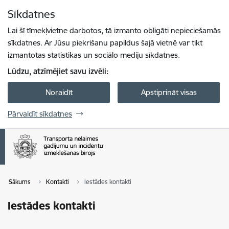
Pāriet uz lapas saturu
Sīkdatnes
Spied
lai meklētu
Enter
Lai šī tīmekļvietne darbotos, tā izmanto obligāti nepieciešamās
sīkdatnes. Ar Jūsu piekrišanu papildus šajā vietnē var tikt
izmantotas statistikas un sociālo mediju sīkdatnes.
Lūdzu, atzīmējiet savu izvēli:
Noraidīt
Apstiprināt visas
Pārvaldīt sīkdatnes
Sākums
Kontakti
Iestādes kontakti
Iestādes kontakti