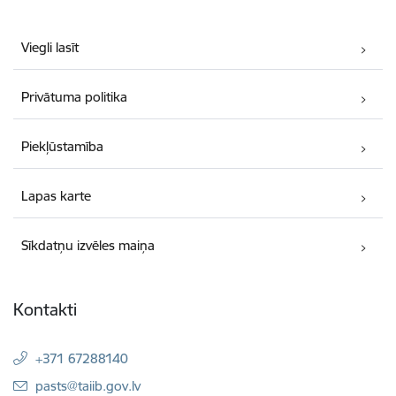
Viegli lasīt
Privātuma politika
Piekļūstamība
Lapas karte
Sīkdatņu izvēles maiņa
Kontakti
+371 67288140
E-pasts:
pasts@taiib.gov.lv