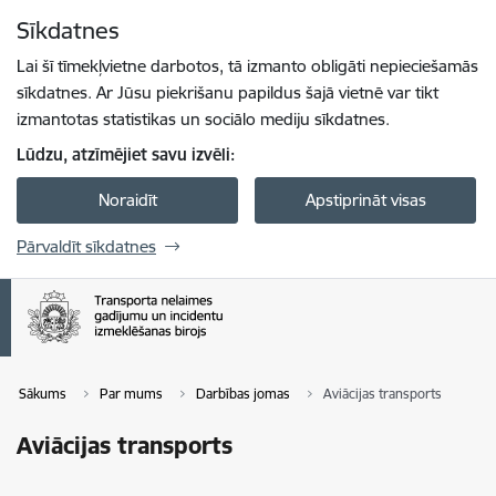
Pāriet uz lapas saturu
Sīkdatnes
Spied
lai meklētu
Enter
Lai šī tīmekļvietne darbotos, tā izmanto obligāti nepieciešamās
sīkdatnes. Ar Jūsu piekrišanu papildus šajā vietnē var tikt
izmantotas statistikas un sociālo mediju sīkdatnes.
Lūdzu, atzīmējiet savu izvēli:
Noraidīt
Apstiprināt visas
Pārvaldīt sīkdatnes
Sākums
Par mums
Darbības jomas
Aviācijas transports
Aviācijas transports