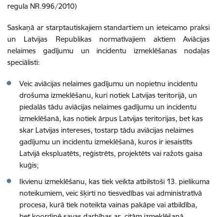
regula NR.996/2010)
Saskaņā ar starptautiskajiem standartiem un ieteicamo praksi
un Latvijas Republikas normatīvajiem aktiem Aviācijas
nelaimes gadījumu un incidentu izmeklēšanas nodaļas
speciālisti:
Veic aviācijas nelaimes gadījumu un nopietnu incidentu
drošuma izmeklēšanu, kuri notiek Latvijas teritorijā, un
piedalās tādu aviācijas nelaimes gadījumu un incidentu
izmeklēšanā, kas notiek ārpus Latvijas
teritorijas, bet kas
skar Latvijas intereses, tostarp tādu aviācijas nelaimes
gadījumu un incidentu izmeklēšanā, kuros ir iesaistīts
Latvijā ekspluatēts, reģistrēts, projektēts vai ražots gaisa
kuģis;
Ikvienu izmeklēšanu, kas tiek veikta atbilstoši 13. pielikuma
noteikumiem, veic šķirti no tiesvedības vai administratīvā
procesa, kurā tiek noteikta vainas pakāpe vai atbildība,
bet koordinē savas darbības ar citām izmeklēšanā