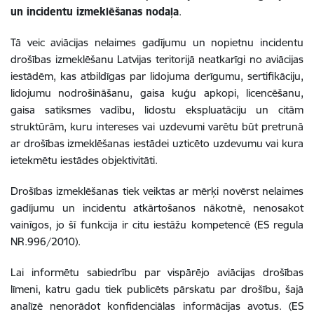
un incidentu izmeklēšanas nodaļa
.
Tā veic aviācijas nelaimes gadījumu un nopietnu incidentu
drošības izmeklēšanu Latvijas teritorijā neatkarīgi no aviācijas
iestādēm, kas atbildīgas par lidojuma derīgumu, sertifikāciju,
lidojumu nodrošināšanu, gaisa kuģu apkopi, licencēšanu,
gaisa satiksmes vadību, lidostu ekspluatāciju un citām
struktūrām, kuru intereses vai uzdevumi varētu būt pretrunā
ar drošības izmeklēšanas iestādei uzticēto uzdevumu vai kura
ietekmētu iestādes objektivitāti.
Drošības izmeklēšanas tiek veiktas ar mērķi novērst nelaimes
gadījumu un incidentu atkārtošanos nākotnē, nenosakot
vainīgos, jo šī funkcija ir citu iestāžu kompetencē (ES regula
NR.996/2010).
Lai informētu sabiedrību par vispārējo aviācijas drošības
līmeni, katru gadu tiek publicēts pārskatu par drošību, šajā
analīzē nenorādot konfidenciālas informācijas avotus. (ES