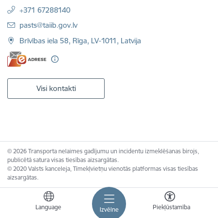
+371 67288140
E-pasts:
pasts@taiib.gov.lv
Brīvības iela 58, Rīga, LV-1011, Latvija
Visi kontakti
© 2026 Transporta nelaimes gadījumu un incidentu izmeklēšanas birojs,
publicētā satura visas tiesības aizsargātas.
© 2020 Valsts kanceleja, Tīmekļvietņu vienotās platformas visas tiesības
aizsargātas.
Language
Piekļūstamība
Izvēlne