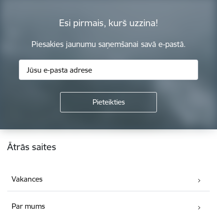
Esi pirmais, kurš uzzina!
Piesakies jaunumu saņemšanai savā e-pastā.
Kājene
Ātrās saites
Vakances
Par mums