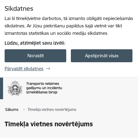
Pāriet uz lapas saturu
Sīkdatnes
Spied
lai meklētu
Enter
Lai šī tīmekļvietne darbotos, tā izmanto obligāti nepieciešamās
sīkdatnes. Ar Jūsu piekrišanu papildus šajā vietnē var tikt
izmantotas statistikas un sociālo mediju sīkdatnes.
Lūdzu, atzīmējiet savu izvēli:
Noraidīt
Apstiprināt visas
Pārvaldīt sīkdatnes
Sākums
Tīmekļa vietnes novērtējums
Tīmekļa vietnes novērtējums