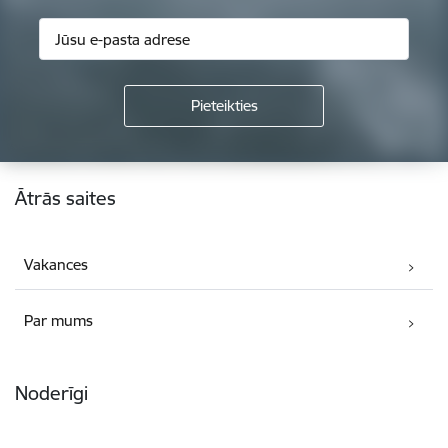
Kājene
Ātrās saites
Vakances
Par mums
Noderīgi