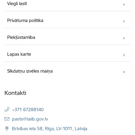
Viegli lasīt
Privātuma politika
Piekļūstamība
Lapas karte
Sīkdatņu izvēles maiņa
Kontakti
+371 67288140
E-pasts:
pasts@taiib.gov.lv
Brīvības iela 58, Rīga, LV-1011, Latvija