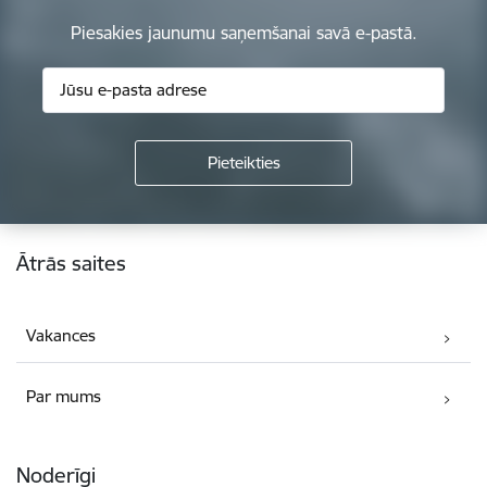
Piesakies jaunumu saņemšanai savā e-pastā.
Kājene
Ātrās saites
Vakances
Par mums
Noderīgi