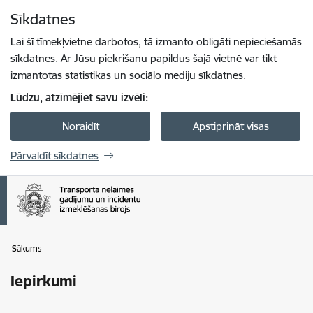
Pāriet uz lapas saturu
Sīkdatnes
Spied
lai meklētu
Enter
Lai šī tīmekļvietne darbotos, tā izmanto obligāti nepieciešamās
sīkdatnes. Ar Jūsu piekrišanu papildus šajā vietnē var tikt
izmantotas statistikas un sociālo mediju sīkdatnes.
Lūdzu, atzīmējiet savu izvēli:
Noraidīt
Apstiprināt visas
Pārvaldīt sīkdatnes
Sākums
Iepirkumi