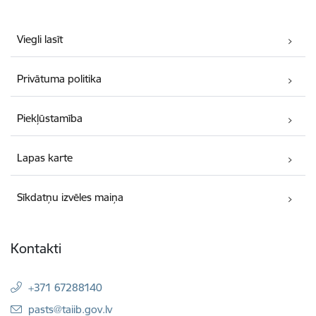
Viegli lasīt
Privātuma politika
Piekļūstamība
Lapas karte
Sīkdatņu izvēles maiņa
Kontakti
+371 67288140
E-pasts:
pasts@taiib.gov.lv