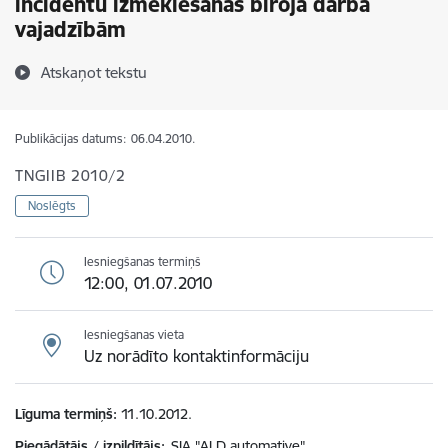
incidentu izmeklēšanas biroja darba
vajadzībām
Atskaņot tekstu
Publikācijas datums:
06.04.2010.
TNGIIB 2010/2
Noslēgts
Iesniegšanas termiņš
12:00, 01.07.2010
Iesniegšanas vieta
Uz norādīto kontaktinformāciju
Līguma termiņš
11.10.2012.
Piegādātājs / izpildītājs:
SIA "ALD automative"