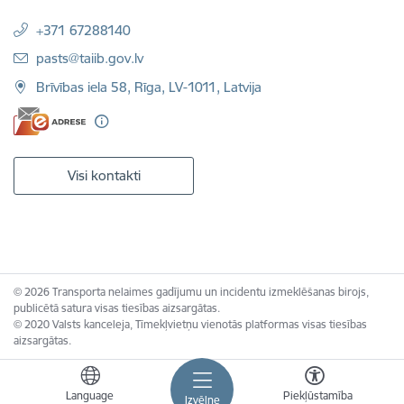
+371 67288140
E-pasts:
pasts@taiib.gov.lv
Brīvības iela 58, Rīga, LV-1011, Latvija
Visi kontakti
© 2026 Transporta nelaimes gadījumu un incidentu izmeklēšanas birojs,
publicētā satura visas tiesības aizsargātas.
© 2020 Valsts kanceleja, Tīmekļvietņu vienotās platformas visas tiesības
aizsargātas.
Language
Piekļūstamība
Izvēlne