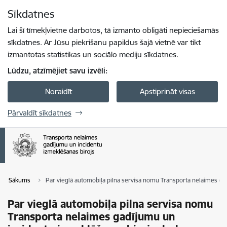
Pāriet uz lapas saturu
Sīkdatnes
Spied
lai meklētu
Enter
Lai šī tīmekļvietne darbotos, tā izmanto obligāti nepieciešamās
sīkdatnes. Ar Jūsu piekrišanu papildus šajā vietnē var tikt
izmantotas statistikas un sociālo mediju sīkdatnes.
Lūdzu, atzīmējiet savu izvēli:
Noraidīt
Apstiprināt visas
Pārvaldīt sīkdatnes
Sākums
Par vieglā automobiļa pilna servisa nomu Transporta nelaimes ga
Par vieglā automobiļa pilna servisa nomu
Transporta nelaimes gadījumu un