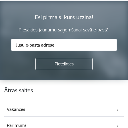
Esi pirmais, kurš uzzina!
Piesakies jaunumu saņemšanai savā e-pastā.
Kājene
Ātrās saites
Vakances
Par mums