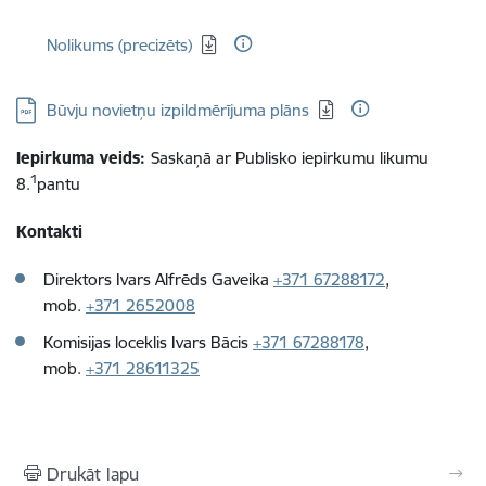
Lejupielādēt:
Nolikums (precizēts)
Lejupielādēt:
Būvju novietņu izpildmērījuma plāns
Iepirkuma veids:
Saskaņā ar Publisko iepirkumu likumu
1
8.
pantu
Kontakti
Direktors Ivars Alfrēds Gaveika
+371 67288172
,
mob.
+371
2652008
Komisijas loceklis Ivars Bācis
+371
67288178
,
mob.
+371
28611325
Drukāt lapu