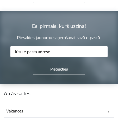
Esi pirmais, kurš uzzina!
Piesakies jaunumu saņemšanai savā e-pastā.
Kājene
Ātrās saites
Vakances