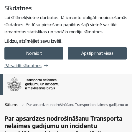
Pāriet uz lapas saturu
Sīkdatnes
Spied
lai meklētu
Enter
Lai šī tīmekļvietne darbotos, tā izmanto obligāti nepieciešamās
sīkdatnes. Ar Jūsu piekrišanu papildus šajā vietnē var tikt
izmantotas statistikas un sociālo mediju sīkdatnes.
Lūdzu, atzīmējiet savu izvēli:
Noraidīt
Apstiprināt visas
Pārvaldīt sīkdatnes
Sākums
Par apsardzes nodrošināšanu Transporta nelaimes gadījumu un in
Par apsardzes nodrošināšanu Transporta
nelaimes gadījumu un incidentu