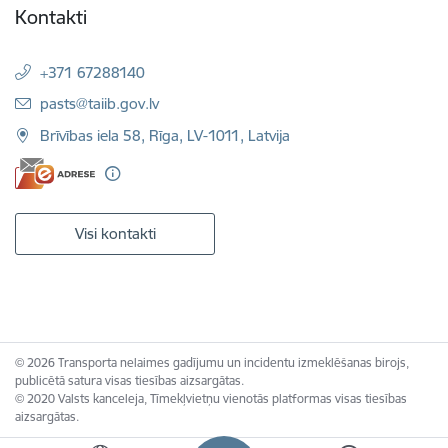
Kontakti
+371 67288140
E-pasts:
pasts@taiib.gov.lv
Brīvības iela 58, Rīga, LV-1011, Latvija
Visi kontakti
© 2026 Transporta nelaimes gadījumu un incidentu izmeklēšanas birojs,
publicētā satura visas tiesības aizsargātas.
© 2020 Valsts kanceleja, Tīmekļvietņu vienotās platformas visas tiesības
aizsargātas.