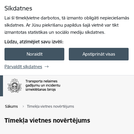
Pāriet uz lapas saturu
Sīkdatnes
Spied
lai meklētu
Enter
Lai šī tīmekļvietne darbotos, tā izmanto obligāti nepieciešamās
sīkdatnes. Ar Jūsu piekrišanu papildus šajā vietnē var tikt
izmantotas statistikas un sociālo mediju sīkdatnes.
Lūdzu, atzīmējiet savu izvēli:
Noraidīt
Apstiprināt visas
Pārvaldīt sīkdatnes
Sākums
Tīmekļa vietnes novērtējums
Tīmekļa vietnes novērtējums