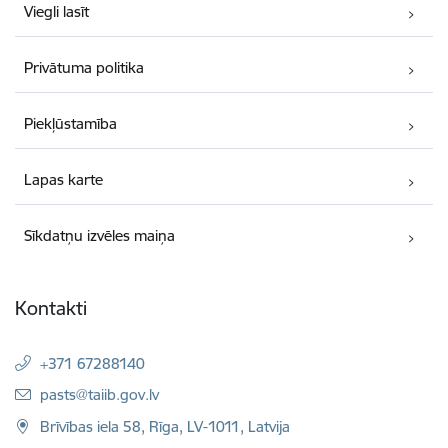
Viegli lasīt
Privātuma politika
Piekļūstamība
Lapas karte
Sīkdatņu izvēles maiņa
Kontakti
+371 67288140
E-pasts:
pasts@taiib.gov.lv
Brīvības iela 58, Rīga, LV-1011, Latvija