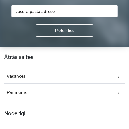
Kājene
Ātrās saites
Vakances
Par mums
Noderīgi