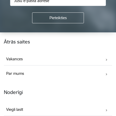
Kājene
Ātrās saites
Vakances
Par mums
Noderīgi
Viegli lasīt