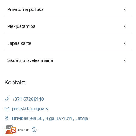
Privātuma politika
Piekļūstamība
Lapas karte
Sīkdatņu izvēles maiņa
Kontakti
+371 67288140
E-pasts:
pasts@taiib.gov.lv
Brīvības iela 58, Rīga, LV-1011, Latvija