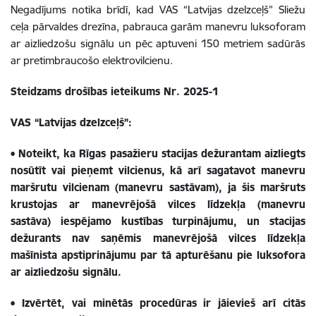
Negadījums notika brīdī, kad VAS “Latvijas dzelzceļš” Sliežu
ceļa pārvaldes drezīna, pabrauca garām manevru luksoforam
ar aizliedzošu signālu un pēc aptuveni 150 metriem sadūrās
ar pretimbraucošo elektrovilcienu.
Steidzams drošības ieteikums Nr. 2025-1
VAS “Latvijas dzelzceļš”:
• Noteikt, ka Rīgas pasažieru stacijas dežurantam aizliegts
nosūtīt vai pieņemt vilcienus, kā arī sagatavot manevru
maršrutu vilcienam (manevru sastāvam), ja šis maršruts
krustojas ar manevrējošā vilces līdzekļa (manevru
sastāva) iespējamo kustības turpinājumu, un stacijas
dežurants nav saņēmis manevrējošā vilces līdzekļa
mašīnista apstiprinājumu par tā apturēšanu pie luksofora
ar aizliedzošu signālu.
• Izvērtēt, vai minētās procedūras ir jāievieš arī citās