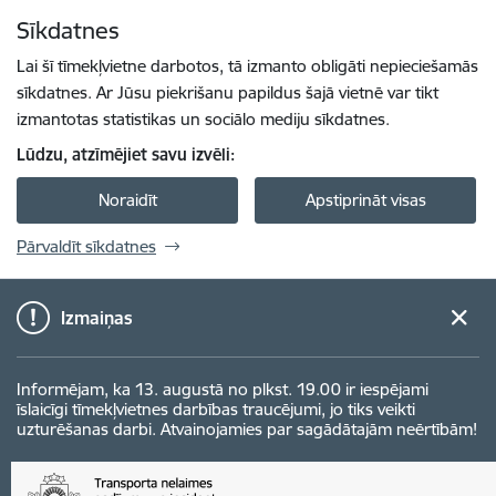
Pāriet uz lapas saturu
Sīkdatnes
Spied
lai meklētu
Enter
Lai šī tīmekļvietne darbotos, tā izmanto obligāti nepieciešamās
sīkdatnes. Ar Jūsu piekrišanu papildus šajā vietnē var tikt
izmantotas statistikas un sociālo mediju sīkdatnes.
Lūdzu, atzīmējiet savu izvēli:
Noraidīt
Apstiprināt visas
Pārvaldīt sīkdatnes
Izmaiņas
Informējam, ka 13. augustā no plkst. 19.00 ir iespējami
īslaicīgi tīmekļvietnes darbības traucējumi, jo tiks veikti
uzturēšanas darbi. Atvainojamies par sagādātajām neērtībām!