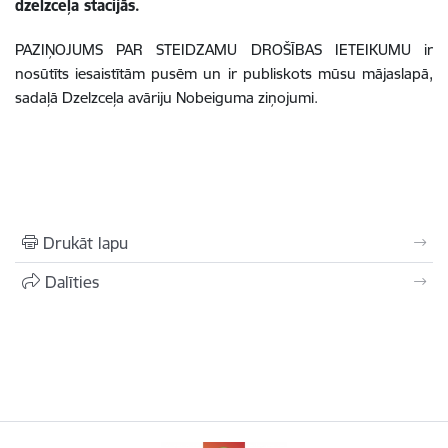
dzelzceļa stacijās.
PAZIŅOJUMS PAR STEIDZAMU DROŠĪBAS IETEIKUMU ir
nosūtīts iesaistītām pusēm un ir publiskots mūsu mājaslapā,
sadaļā Dzelzceļa avāriju Nobeiguma ziņojumi.
Drukāt lapu
Dalīties