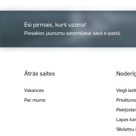
Esi pirmais, kurš uzzina!
Piesakies jaunumu saņemšanai savā e-pastā.
Kājene
Ātrās saites
Noderīg
Vakances
Viegli lasī
Par mums
Privātuma
Piekļūsta
Lapas kar
Sīkdatņu 