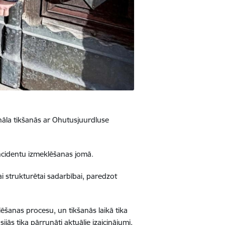
onāla tikšanās ar Ohutusjuurdluse
incidentu izmeklēšanas jomā.
 strukturētai sadarbībai, paredzot
lēšanas procesu, un tikšanās laikā tika
ijās tika pārrunāti aktuālie izaicinājumi,