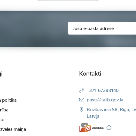
i
Kontakti
t
+371 67288140
E-pasts:
pasts@taiib.gov.lv
 politika
Brīvības iela 58, Rīga, L
mība
Latvija
te
izvēles maiņa