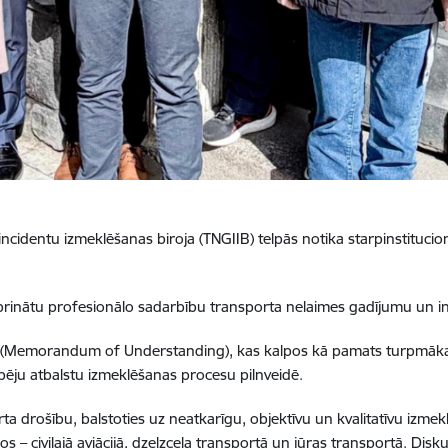
ncidentu izmeklēšanas biroja (TNGIIB) telpās notika starpinstituci
tiprinātu profesionālo sadarbību transporta nelaimes gadījumu un 
s (Memorandum of Understanding), kas kalpos kā pamats turpmākai
ēju atbalstu izmeklēšanas procesu pilnveidē.
rta drošību, balstoties uz neatkarīgu, objektīvu un kvalitatīvu izmek
 – civilajā aviācijā, dzelzceļa transportā un jūras transportā. Diskus