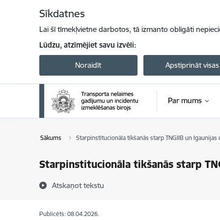
Pāriet uz lapas saturu
Sīkdatnes
Lai šī tīmekļvietne darbotos, tā izmanto obligāti nepiec
Lūdzu, atzīmējiet savu izvēli:
Noraidīt
Apstiprināt visas
Par mums
Sākums
Starpinstitucionāla tikšanās starp TNGIIB un Igaunijas
Starpinstitucionāla tikšanās starp TN
Atskaņot tekstu
Publicēts: 08.04.2026.