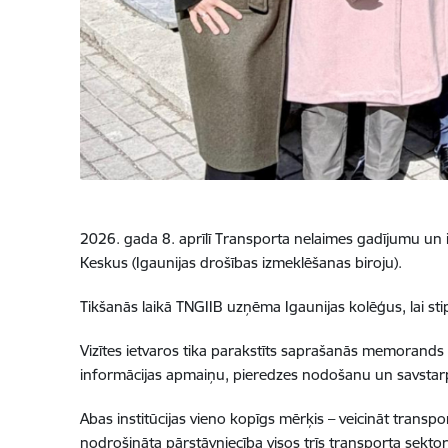
2026. gada 8. aprīlī Transporta nelaimes gadījumu un i
Keskus (Igaunijas drošības izmeklēšanas biroju).
Tikšanās laikā TNGIIB uzņēma Igaunijas kolēģus, lai s
Vizītes ietvaros tika parakstīts saprašanās memorand
informācijas apmaiņu, pieredzes nodošanu un savstarp
Abas institūcijas vieno kopīgs mērķis – veicināt transpo
nodrošināta pārstāvniecība visos trīs transporta sektoros