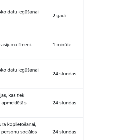
isko datu iegūšanai
2 gadi
rasījuma līmeni.
1 minūte
isko datu iegūšanai
24 stundas
as, kas tiek
ā apmeklētājs
24 stundas
ura koplietošanai,
o personu sociālos
24 stundas