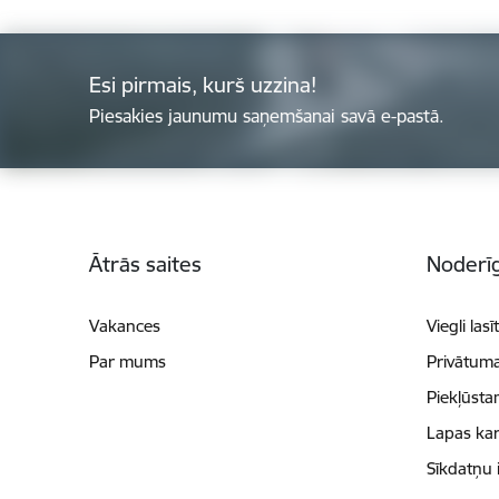
Esi pirmais, kurš uzzina!
Piesakies jaunumu saņemšanai savā e-pastā.
Kājene
Ātrās saites
Noderīg
Vakances
Viegli lasī
Par mums
Privātuma
Piekļūsta
Lapas kar
Sīkdatņu 