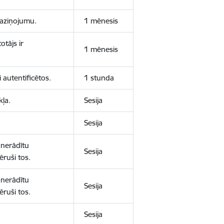
 paziņojumu.
1 mēnesis
otājs ir
1 mēnesis
 autentificētos.
1 stunda
kļa.
Sesija
Sesija
 nerādītu
Sesija
ēruši tos.
 nerādītu
Sesija
ēruši tos.
Sesija