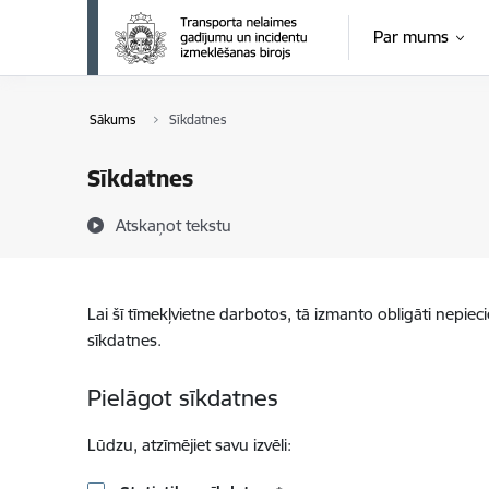
Pāriet uz lapas saturu
Par mums
Sākums
Sīkdatnes
Sīkdatnes
Atskaņot tekstu
Lai šī tīmekļvietne darbotos, tā izmanto obligāti nepiec
sīkdatnes.
Pielāgot sīkdatnes
Lūdzu, atzīmējiet savu izvēli: