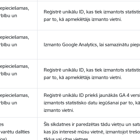
nepieciešamas,
Reģistrē unikālu ID, kas tiek izmantots statist
arbību un
par to, kā apmeklētājs izmanto vietni.
nepieciešamas,
arbību un
Izmanto Google Analytics, lai samazinātu piep
nepieciešamas,
Reģistrē unikālu ID, kas tiek izmantots statist
arbību un
par to, kā apmeklētājs izmanto vietni.
nepieciešamas,
Reģistrē unikālu ID priekš jaunākās GA 4 versij
arbību un
izmantots statistisko datu iegūšanai par to, k
izmanto vietni.
es
Šīs sīkdatnes ir paredzētas tādu vietņu un sat
varētu dalīties
kas jūs interesē mūsu vietnē, izmantojot treš
los)
tīklus vai citas vietnes.