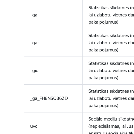
Statistikas sīkdatnes (
_ga
lai uzlabotu vietnes d
pakalpojumus)
Statistikas sīkdatnes (
_gat
lai uzlabotu vietnes d
pakalpojumus)
Statistikas sīkdatnes (
_gid
lai uzlabotu vietnes d
pakalpojumus)
Statistikas sīkdatnes (
_ga_FH8N5Q36ZD
lai uzlabotu vietnes d
pakalpojumus)
Sociālo mediju sīkdatn
uvc
(nepieciešamas, lai Jūs 
ar saturu sociālajos tīk