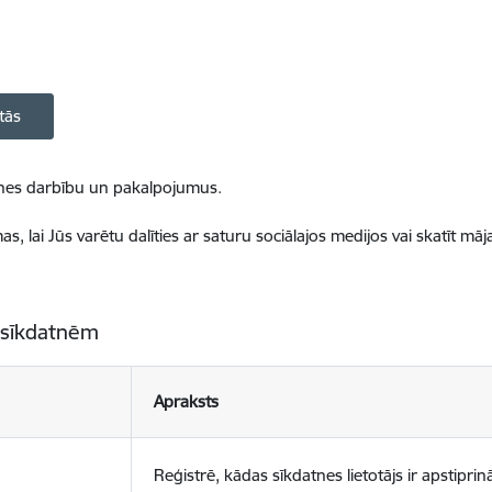
tās
ietnes darbību un pakalpojumus.
, lai Jūs varētu dalīties ar saturu sociālajos medijos vai skatīt mā
 sīkdatnēm
Apraksts
Reģistrē, kādas sīkdatnes lietotājs ir apstiprinā