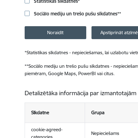
Statistikas sīkdatnes
*
Sociālo mediju un trešo pušu sīkdatnes
**
Noraidīt
Apstiprināt atzīmē
*
Statistikas sīkdatnes - nepieciešamas, lai uzlabotu v
**
Sociālo mediju un trešo pušu sīkdatnes - nepieciešamas
piemēram, Google Maps, PowerBI vai citus.
Detalizētāka informācija par izmantotajām
Sīkdatne
Grupa
cookie-agreed-
Nepieciešams
categories