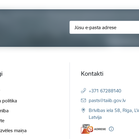
i
Kontakti
t
+371 67288140
E-pasts:
pasts@taiib.gov.lv
 politika
Brīvības iela 58, Rīga, L
mība
Latvija
te
izvēles maiņa