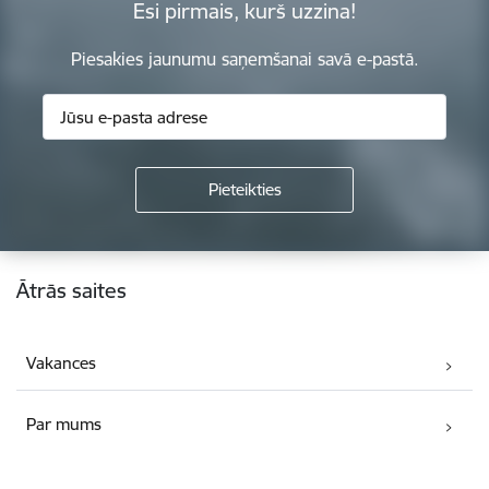
Esi pirmais, kurš uzzina!
Piesakies jaunumu saņemšanai savā e-pastā.
Kājene
Ātrās saites
Vakances
Par mums