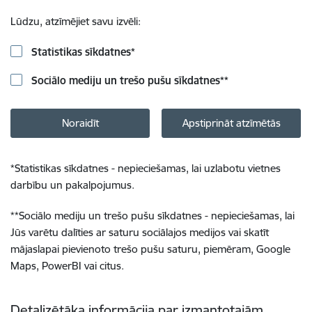
Lūdzu, atzīmējiet savu izvēli:
Statistikas sīkdatnes
*
Sociālo mediju un trešo pušu sīkdatnes
**
Noraidīt
Apstiprināt atzīmētās
*
Statistikas sīkdatnes - nepieciešamas, lai uzlabotu vietnes
darbību un pakalpojumus.
**
Sociālo mediju un trešo pušu sīkdatnes - nepieciešamas, lai
Jūs varētu dalīties ar saturu sociālajos medijos vai skatīt
mājaslapai pievienoto trešo pušu saturu, piemēram, Google
Maps, PowerBI vai citus.
Detalizētāka informācija par izmantotajām