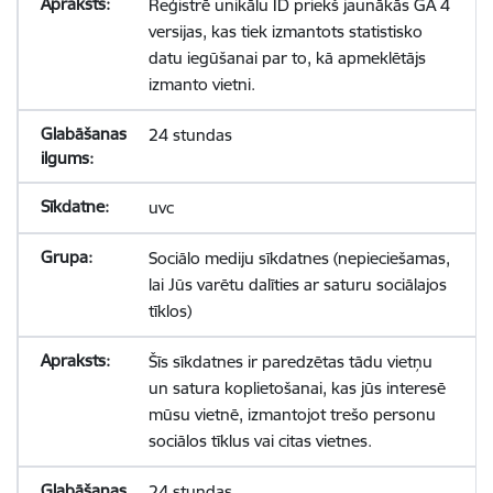
Reģistrē unikālu ID priekš jaunākās GA 4
versijas, kas tiek izmantots statistisko
datu iegūšanai par to, kā apmeklētājs
izmanto vietni.
24 stundas
uvc
Sociālo mediju sīkdatnes (nepieciešamas,
lai Jūs varētu dalīties ar saturu sociālajos
tīklos)
Šīs sīkdatnes ir paredzētas tādu vietņu
un satura koplietošanai, kas jūs interesē
mūsu vietnē, izmantojot trešo personu
sociālos tīklus vai citas vietnes.
24 stundas