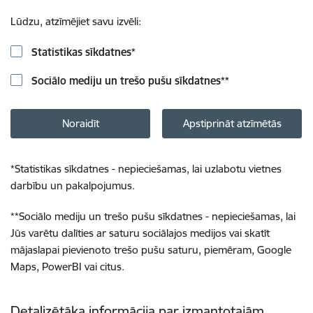
Lūdzu, atzīmējiet savu izvēli:
Statistikas sīkdatnes
*
Sociālo mediju un trešo pušu sīkdatnes
**
Noraidīt
Apstiprināt atzīmētās
*
Statistikas sīkdatnes - nepieciešamas, lai uzlabotu vietnes
darbību un pakalpojumus.
**
Sociālo mediju un trešo pušu sīkdatnes - nepieciešamas, lai
Jūs varētu dalīties ar saturu sociālajos medijos vai skatīt
mājaslapai pievienoto trešo pušu saturu, piemēram, Google
Maps, PowerBI vai citus.
Detalizētāka informācija par izmantotajām