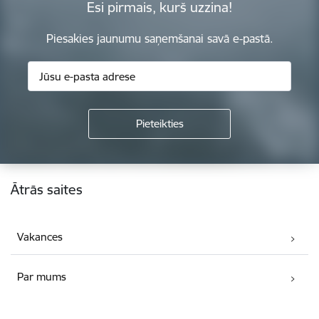
Esi pirmais, kurš uzzina!
Piesakies jaunumu saņemšanai savā e-pastā.
Kājene
Ātrās saites
Vakances
Par mums