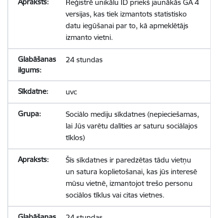
Reģistrē unikālu ID priekš jaunākās GA 4
versijas, kas tiek izmantots statistisko
datu iegūšanai par to, kā apmeklētājs
izmanto vietni.
24 stundas
uvc
Sociālo mediju sīkdatnes (nepieciešamas,
lai Jūs varētu dalīties ar saturu sociālajos
tīklos)
Šīs sīkdatnes ir paredzētas tādu vietņu
un satura koplietošanai, kas jūs interesē
mūsu vietnē, izmantojot trešo personu
sociālos tīklus vai citas vietnes.
24 stundas