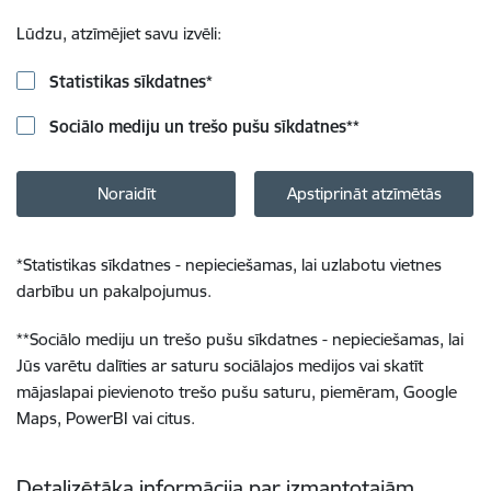
Lūdzu, atzīmējiet savu izvēli:
Statistikas sīkdatnes
*
Sociālo mediju un trešo pušu sīkdatnes
**
Noraidīt
Apstiprināt atzīmētās
*
Statistikas sīkdatnes - nepieciešamas, lai uzlabotu vietnes
darbību un pakalpojumus.
**
Sociālo mediju un trešo pušu sīkdatnes - nepieciešamas, lai
Jūs varētu dalīties ar saturu sociālajos medijos vai skatīt
mājaslapai pievienoto trešo pušu saturu, piemēram, Google
Maps, PowerBI vai citus.
Detalizētāka informācija par izmantotajām