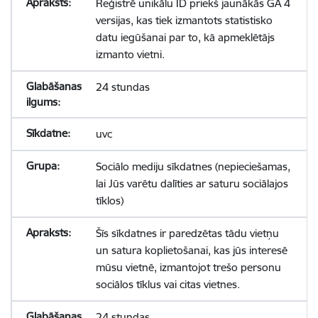
Reģistrē unikālu ID priekš jaunākās GA 4
versijas, kas tiek izmantots statistisko
datu iegūšanai par to, kā apmeklētājs
izmanto vietni.
24 stundas
uvc
Sociālo mediju sīkdatnes (nepieciešamas,
lai Jūs varētu dalīties ar saturu sociālajos
tīklos)
Šīs sīkdatnes ir paredzētas tādu vietņu
un satura koplietošanai, kas jūs interesē
mūsu vietnē, izmantojot trešo personu
sociālos tīklus vai citas vietnes.
24 stundas