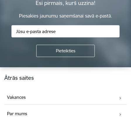
Esi pirmais, kurš uzzina!
Piesakies jaunumu saņemšanai savā e-pastā.
Kājene
Ātrās saites
Vakances
Par mums