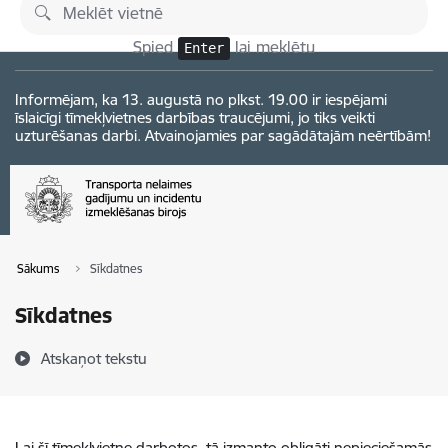
Pāriet uz lapas saturu
Izmaiņas
Spied
lai meklētu
Enter
Informējam, ka 13. augustā no plkst. 19.00 ir iespējami
īslaicīgi tīmekļvietnes darbības traucējumi, jo tiks veikti
uzturēšanas darbi. Atvainojamies par sagādātajām neērtībām!
Sākums
Sīkdatnes
Sīkdatnes
Atskaņot tekstu
Lai šī tīmekļvietne darbotos, tā izmanto obligāti nepieciešamās