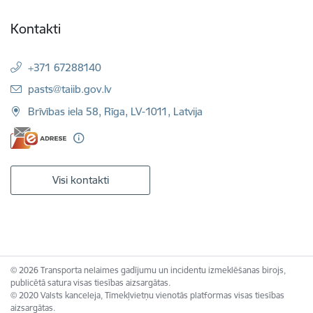
Kontakti
+371 67288140
E-pasts:
pasts@taiib.gov.lv
Brīvības iela 58, Rīga, LV-1011, Latvija
Visi kontakti
© 2026 Transporta nelaimes gadījumu un incidentu izmeklēšanas birojs,
publicētā satura visas tiesības aizsargātas.
© 2020 Valsts kanceleja, Tīmekļvietņu vienotās platformas visas tiesības
aizsargātas.