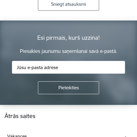
Sniegt atsauksmi
Esi pirmais, kurš uzzina!
Piesakies jaunumu saņemšanai savā e-pastā.
Kājene
Ātrās saites
Vakances