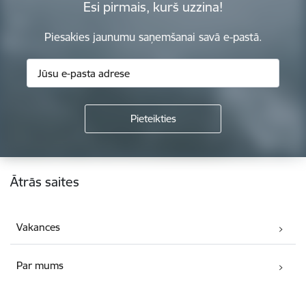
Esi pirmais, kurš uzzina!
Piesakies jaunumu saņemšanai savā e-pastā.
Kājene
Ātrās saites
Vakances
Par mums