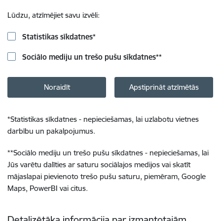
Lūdzu, atzīmējiet savu izvēli:
Statistikas sīkdatnes
*
Sociālo mediju un trešo pušu sīkdatnes
**
Noraidīt
Apstiprināt atzīmētās
*
Statistikas sīkdatnes - nepieciešamas, lai uzlabotu vietnes
darbību un pakalpojumus.
**
Sociālo mediju un trešo pušu sīkdatnes - nepieciešamas, lai
Jūs varētu dalīties ar saturu sociālajos medijos vai skatīt
mājaslapai pievienoto trešo pušu saturu, piemēram, Google
Maps, PowerBI vai citus.
Detalizētāka informācija par izmantotajām