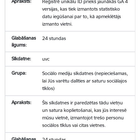
Reģistrē unikālu ID priekš jaunākās GA 4
versijas, kas tiek izmantots statistisko
datu iegūšanai par to, kā apmeklētājs
izmanto vietni.
24 stundas
uvc
Sociālo mediju sīkdatnes (nepieciešamas,
lai Jūs varētu dalīties ar saturu sociālajos
tīklos)
Šīs sīkdatnes ir paredzētas tādu vietņu
un satura koplietošanai, kas jūs interesē
mūsu vietnē, izmantojot trešo personu
sociālos tīklus vai citas vietnes.
24 stundas