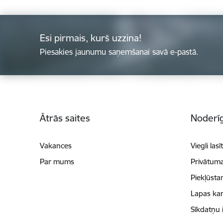
Esi pirmais, kurš uzzina!
Piesakies jaunumu saņemšanai savā e-pastā.
Kājene
Ātrās saites
Noderīg
Vakances
Viegli lasī
Par mums
Privātuma
Piekļūsta
Lapas kar
Sīkdatņu 