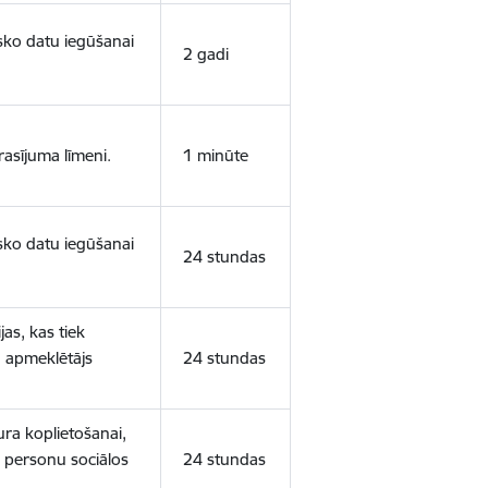
isko datu iegūšanai
2 gadi
rasījuma līmeni.
1 minūte
isko datu iegūšanai
24 stundas
as, kas tiek
ā apmeklētājs
24 stundas
ura koplietošanai,
o personu sociālos
24 stundas