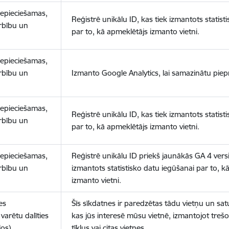
nepieciešamas,
Reģistrē unikālu ID, kas tiek izmantots statist
arbību un
par to, kā apmeklētājs izmanto vietni.
nepieciešamas,
arbību un
Izmanto Google Analytics, lai samazinātu piep
nepieciešamas,
Reģistrē unikālu ID, kas tiek izmantots statist
arbību un
par to, kā apmeklētājs izmanto vietni.
nepieciešamas,
Reģistrē unikālu ID priekš jaunākās GA 4 versij
arbību un
izmantots statistisko datu iegūšanai par to, k
izmanto vietni.
es
Šīs sīkdatnes ir paredzētas tādu vietņu un sat
varētu dalīties
kas jūs interesē mūsu vietnē, izmantojot treš
los)
tīklus vai citas vietnes.