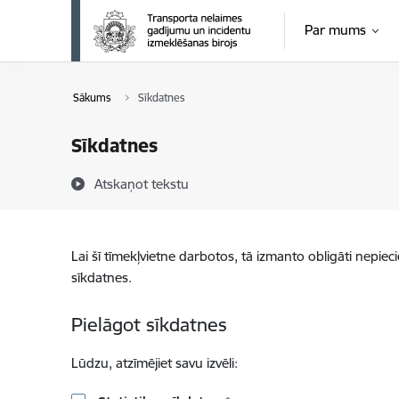
Pāriet uz lapas saturu
Par mums
Sākums
Sīkdatnes
Sīkdatnes
Atskaņot tekstu
Lai šī tīmekļvietne darbotos, tā izmanto obligāti nepiec
sīkdatnes.
Pielāgot sīkdatnes
Lūdzu, atzīmējiet savu izvēli: