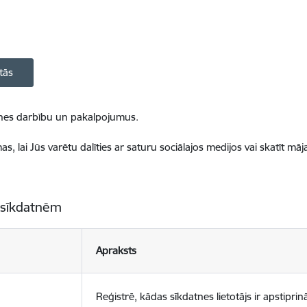
tās
ietnes darbību un pakalpojumus.
, lai Jūs varētu dalīties ar saturu sociālajos medijos vai skatīt mā
 sīkdatnēm
Apraksts
Reģistrē, kādas sīkdatnes lietotājs ir apstiprinā