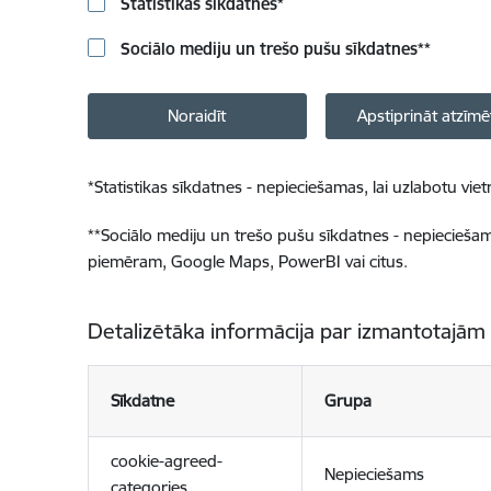
Statistikas sīkdatnes
*
Sociālo mediju un trešo pušu sīkdatnes
**
Noraidīt
Apstiprināt atzīmē
*
Statistikas sīkdatnes - nepieciešamas, lai uzlabotu v
**
Sociālo mediju un trešo pušu sīkdatnes - nepieciešamas
piemēram, Google Maps, PowerBI vai citus.
Detalizētāka informācija par izmantotajām
Sīkdatne
Grupa
cookie-agreed-
Nepieciešams
categories