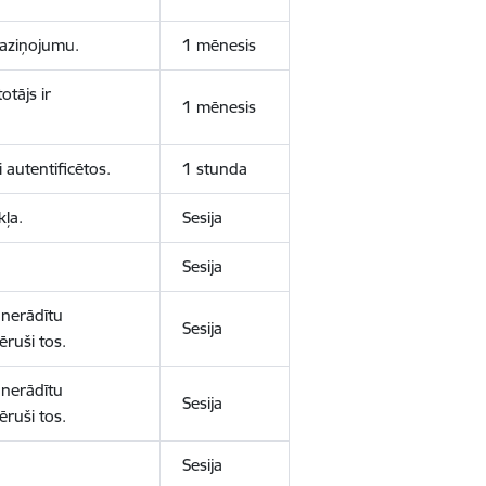
 paziņojumu.
1 mēnesis
otājs ir
1 mēnesis
 autentificētos.
1 stunda
kļa.
Sesija
Sesija
 nerādītu
Sesija
ēruši tos.
 nerādītu
Sesija
ēruši tos.
Sesija