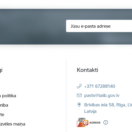
i
Kontakti
t
+371 67288140
E-pasts:
pasts@taiib.gov.lv
 politika
Brīvības iela 58, Rīga, L
mība
Latvija
te
izvēles maiņa