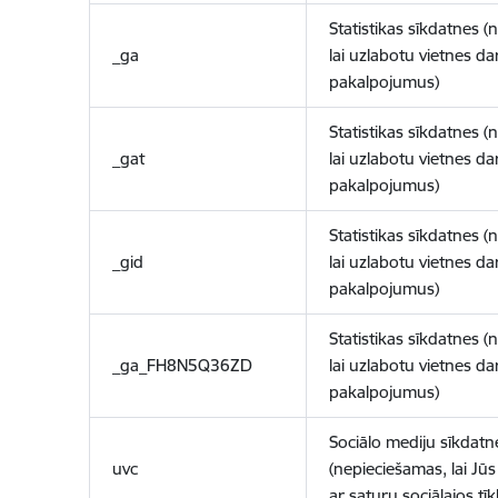
Statistikas sīkdatnes (
_ga
lai uzlabotu vietnes d
pakalpojumus)
Statistikas sīkdatnes (
_gat
lai uzlabotu vietnes d
pakalpojumus)
Statistikas sīkdatnes (
_gid
lai uzlabotu vietnes d
pakalpojumus)
Statistikas sīkdatnes (
_ga_FH8N5Q36ZD
lai uzlabotu vietnes d
pakalpojumus)
Sociālo mediju sīkdatn
uvc
(nepieciešamas, lai Jūs 
ar saturu sociālajos tīk