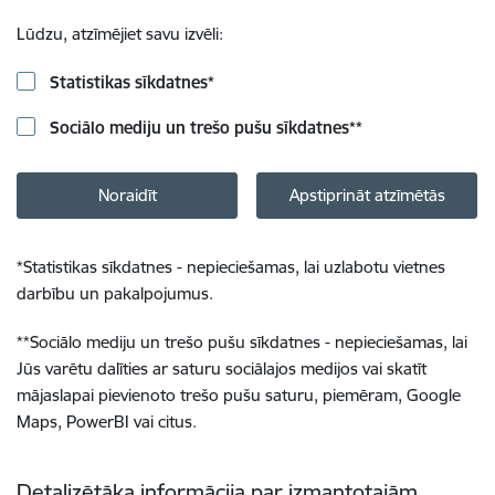
Lūdzu, atzīmējiet savu izvēli:
Statistikas sīkdatnes
*
Sociālo mediju un trešo pušu sīkdatnes
**
Noraidīt
Apstiprināt atzīmētās
*
Statistikas sīkdatnes - nepieciešamas, lai uzlabotu vietnes
darbību un pakalpojumus.
**
Sociālo mediju un trešo pušu sīkdatnes - nepieciešamas, lai
Jūs varētu dalīties ar saturu sociālajos medijos vai skatīt
mājaslapai pievienoto trešo pušu saturu, piemēram, Google
Maps, PowerBI vai citus.
Detalizētāka informācija par izmantotajām