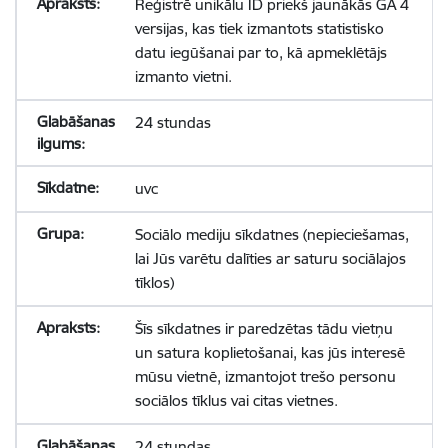
Reģistrē unikālu ID priekš jaunākās GA 4
versijas, kas tiek izmantots statistisko
datu iegūšanai par to, kā apmeklētājs
izmanto vietni.
24 stundas
uvc
Sociālo mediju sīkdatnes (nepieciešamas,
lai Jūs varētu dalīties ar saturu sociālajos
tīklos)
Šīs sīkdatnes ir paredzētas tādu vietņu
un satura koplietošanai, kas jūs interesē
mūsu vietnē, izmantojot trešo personu
sociālos tīklus vai citas vietnes.
24 stundas