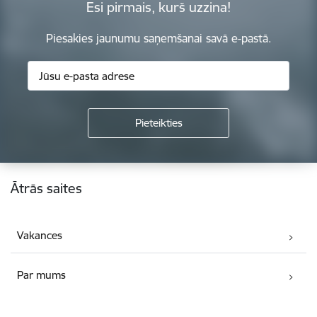
Esi pirmais, kurš uzzina!
Piesakies jaunumu saņemšanai savā e-pastā.
Kājene
Ātrās saites
Vakances
Par mums