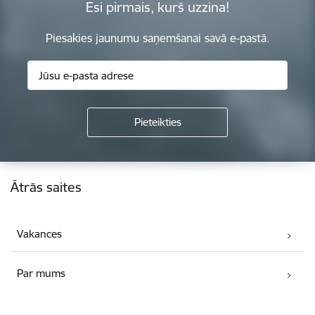
Esi pirmais, kurš uzzina!
Piesakies jaunumu saņemšanai savā e-pastā.
Kājene
Ātrās saites
Vakances
Par mums