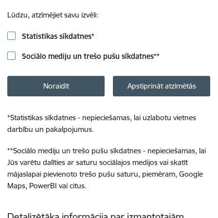
Lūdzu, atzīmējiet savu izvēli:
Statistikas sīkdatnes
*
Sociālo mediju un trešo pušu sīkdatnes
**
Noraidīt
Apstiprināt atzīmētās
*
Statistikas sīkdatnes - nepieciešamas, lai uzlabotu vietnes
darbību un pakalpojumus.
**
Sociālo mediju un trešo pušu sīkdatnes - nepieciešamas, lai
Jūs varētu dalīties ar saturu sociālajos medijos vai skatīt
mājaslapai pievienoto trešo pušu saturu, piemēram, Google
Maps, PowerBI vai citus.
Detalizētāka informācija par izmantotajām