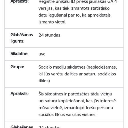
Reģistrē unikālu ID priekš jaunākās GA 4
versijas, kas tiek izmantots statistisko
datu iegūšanai par to, kā apmeklētājs
izmanto vietni.
24 stundas
uvc
Sociālo mediju sīkdatnes (nepieciešamas,
lai Jūs varētu dalīties ar saturu sociālajos
tīklos)
Šīs sīkdatnes ir paredzētas tādu vietņu
un satura koplietošanai, kas jūs interesē
mūsu vietnē, izmantojot trešo personu
sociālos tīklus vai citas vietnes.
24 stundas