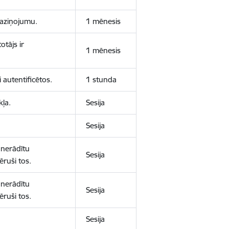
 paziņojumu.
1 mēnesis
otājs ir
1 mēnesis
 autentificētos.
1 stunda
kļa.
Sesija
Sesija
 nerādītu
Sesija
ēruši tos.
 nerādītu
Sesija
ēruši tos.
Sesija