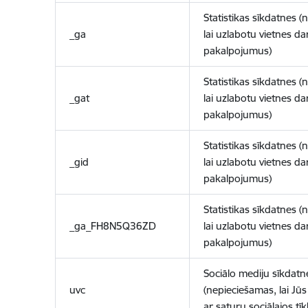
Statistikas sīkdatnes (
_ga
lai uzlabotu vietnes d
pakalpojumus)
Statistikas sīkdatnes (
_gat
lai uzlabotu vietnes d
pakalpojumus)
Statistikas sīkdatnes (
_gid
lai uzlabotu vietnes d
pakalpojumus)
Statistikas sīkdatnes (
_ga_FH8N5Q36ZD
lai uzlabotu vietnes d
pakalpojumus)
Sociālo mediju sīkdatn
uvc
(nepieciešamas, lai Jūs 
ar saturu sociālajos tīk