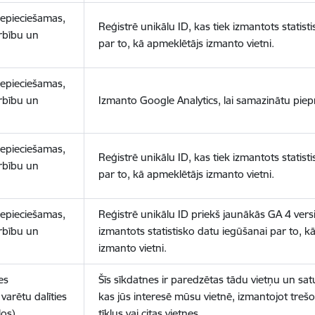
nepieciešamas,
Reģistrē unikālu ID, kas tiek izmantots statist
arbību un
par to, kā apmeklētājs izmanto vietni.
nepieciešamas,
arbību un
Izmanto Google Analytics, lai samazinātu piep
nepieciešamas,
Reģistrē unikālu ID, kas tiek izmantots statist
arbību un
par to, kā apmeklētājs izmanto vietni.
nepieciešamas,
Reģistrē unikālu ID priekš jaunākās GA 4 versij
arbību un
izmantots statistisko datu iegūšanai par to, k
izmanto vietni.
es
Šīs sīkdatnes ir paredzētas tādu vietņu un sat
varētu dalīties
kas jūs interesē mūsu vietnē, izmantojot treš
los)
tīklus vai citas vietnes.