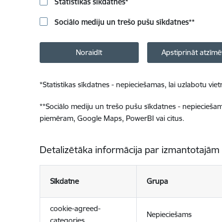
Statistikas sīkdatnes
*
Sociālo mediju un trešo pušu sīkdatnes
**
Noraidīt
Apstiprināt atzīmē
*
Statistikas sīkdatnes - nepieciešamas, lai uzlabotu v
**
Sociālo mediju un trešo pušu sīkdatnes - nepieciešamas
piemēram, Google Maps, PowerBI vai citus.
Detalizētāka informācija par izmantotajām
Sīkdatne
Grupa
cookie-agreed-
Nepieciešams
categories