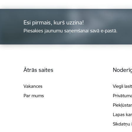
Esi pirmais, kurš uzzina!
Piesakies jaunumu saņemšanai savā e-pastā.
Kājene
Ātrās saites
Noderīg
Vakances
Viegli lasī
Par mums
Privātuma
Piekļūsta
Lapas kar
Sīkdatņu 