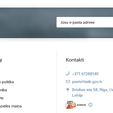
i
Kontakti
t
+371 67288140
E-pasts:
pasts@taiib.gov.lv
 politika
Brīvības iela 58, Rīga, L
mība
Latvija
te
izvēles maiņa