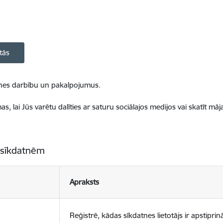
tās
ietnes darbību un pakalpojumus.
, lai Jūs varētu dalīties ar saturu sociālajos medijos vai skatīt mā
 sīkdatnēm
Apraksts
Reģistrē, kādas sīkdatnes lietotājs ir apstiprinā