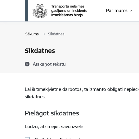
Pāriet uz lapas saturu
Par mums
Sākums
Sīkdatnes
Sīkdatnes
Atskaņot tekstu
Lai šī tīmekļvietne darbotos, tā izmanto obligāti nepiec
sīkdatnes.
Pielāgot sīkdatnes
Lūdzu, atzīmējiet savu izvēli: