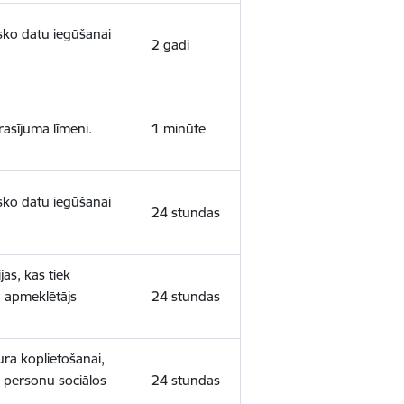
isko datu iegūšanai
2 gadi
rasījuma līmeni.
1 minūte
isko datu iegūšanai
24 stundas
as, kas tiek
ā apmeklētājs
24 stundas
ura koplietošanai,
o personu sociālos
24 stundas