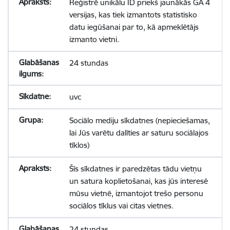
Reģistrē unikālu ID priekš jaunākās GA 4
versijas, kas tiek izmantots statistisko
datu iegūšanai par to, kā apmeklētājs
izmanto vietni.
24 stundas
uvc
Sociālo mediju sīkdatnes (nepieciešamas,
lai Jūs varētu dalīties ar saturu sociālajos
tīklos)
Šīs sīkdatnes ir paredzētas tādu vietņu
un satura koplietošanai, kas jūs interesē
mūsu vietnē, izmantojot trešo personu
sociālos tīklus vai citas vietnes.
24 stundas