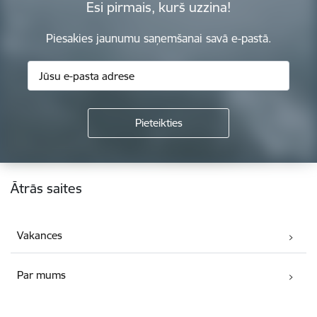
Esi pirmais, kurš uzzina!
Piesakies jaunumu saņemšanai savā e-pastā.
Kājene
Ātrās saites
Vakances
Par mums