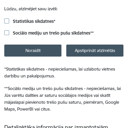
Lūdzu, atzīmējiet savu izvēli:
Statistikas sīkdatnes
*
Sociālo mediju un trešo pušu sīkdatnes
**
Noraidīt
Apstiprināt atzīmētās
*
Statistikas sīkdatnes - nepieciešamas, lai uzlabotu vietnes
darbību un pakalpojumus.
**
Sociālo mediju un trešo pušu sīkdatnes - nepieciešamas, lai
Jūs varētu dalīties ar saturu sociālajos medijos vai skatīt
mājaslapai pievienoto trešo pušu saturu, piemēram, Google
Maps, PowerBI vai citus.
Detalizētāka informācija par izmantotajām