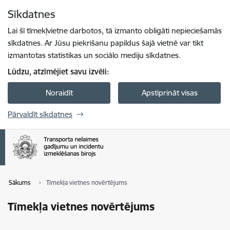
Pāriet uz lapas saturu
Sīkdatnes
Spied
lai meklētu
Enter
Lai šī tīmekļvietne darbotos, tā izmanto obligāti nepieciešamās
sīkdatnes. Ar Jūsu piekrišanu papildus šajā vietnē var tikt
izmantotas statistikas un sociālo mediju sīkdatnes.
Lūdzu, atzīmējiet savu izvēli:
Noraidīt
Apstiprināt visas
Pārvaldīt sīkdatnes
Sākums
Tīmekļa vietnes novērtējums
Tīmekļa vietnes novērtējums