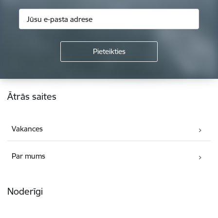
Kājene
Ātrās saites
Vakances
Par mums
Noderīgi