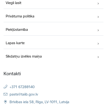
Viegli lasīt
Privātuma politika
Piekļūstamība
Lapas karte
Sīkdatņu izvēles maiņa
Kontakti
+371 67288140
E-pasts:
pasts@taiib.gov.lv
Brīvības iela 58, Rīga, LV-1011, Latvija