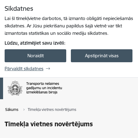
Pāriet uz lapas saturu
Sīkdatnes
Spied
lai meklētu
Enter
Lai šī tīmekļvietne darbotos, tā izmanto obligāti nepieciešamās
sīkdatnes. Ar Jūsu piekrišanu papildus šajā vietnē var tikt
izmantotas statistikas un sociālo mediju sīkdatnes.
Lūdzu, atzīmējiet savu izvēli:
Noraidīt
Apstiprināt visas
Pārvaldīt sīkdatnes
Sākums
Tīmekļa vietnes novērtējums
Tīmekļa vietnes novērtējums