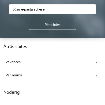
Kājene
Ātrās saites
Vakances
Par mums
Noderīgi