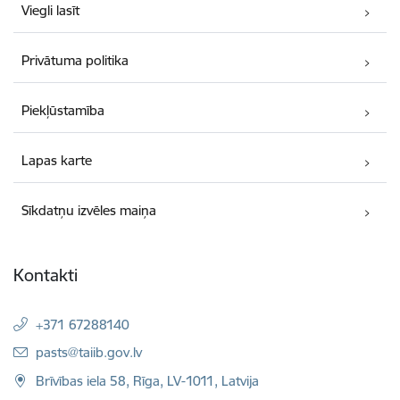
Viegli lasīt
Privātuma politika
Piekļūstamība
Lapas karte
Sīkdatņu izvēles maiņa
Kontakti
+371 67288140
E-pasts:
pasts@taiib.gov.lv
Brīvības iela 58, Rīga, LV-1011, Latvija