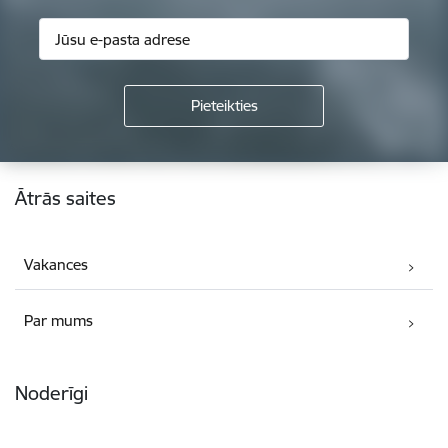
Kājene
Ātrās saites
Vakances
Par mums
Noderīgi