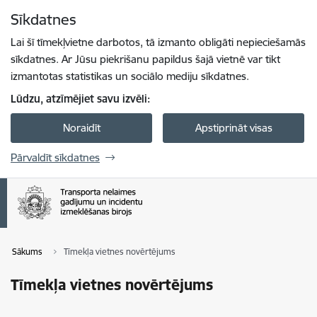
Pāriet uz lapas saturu
Sīkdatnes
Spied
lai meklētu
Enter
Lai šī tīmekļvietne darbotos, tā izmanto obligāti nepieciešamās
sīkdatnes. Ar Jūsu piekrišanu papildus šajā vietnē var tikt
izmantotas statistikas un sociālo mediju sīkdatnes.
Lūdzu, atzīmējiet savu izvēli:
Noraidīt
Apstiprināt visas
Pārvaldīt sīkdatnes
Sākums
Tīmekļa vietnes novērtējums
Tīmekļa vietnes novērtējums