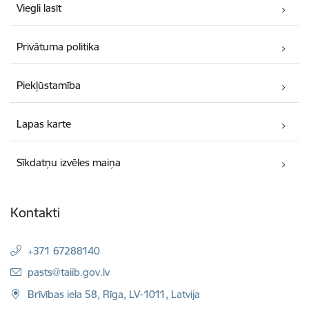
Viegli lasīt
Privātuma politika
Piekļūstamība
Lapas karte
Sīkdatņu izvēles maiņa
Kontakti
+371 67288140
E-pasts:
pasts@taiib.gov.lv
Brīvības iela 58, Rīga, LV-1011, Latvija