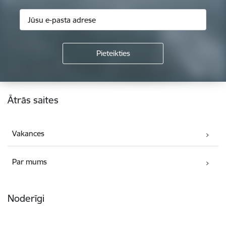
Kājene
Ātrās saites
Vakances
Par mums
Noderīgi