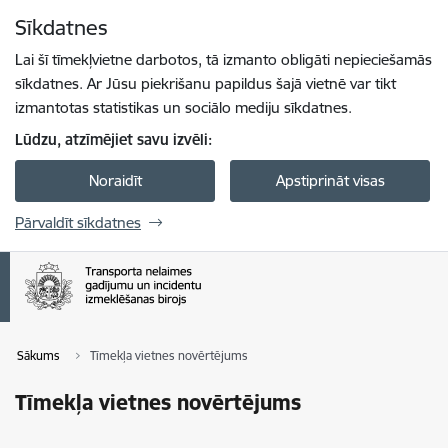
Pāriet uz lapas saturu
Sīkdatnes
Spied
lai meklētu
Enter
Lai šī tīmekļvietne darbotos, tā izmanto obligāti nepieciešamās
sīkdatnes. Ar Jūsu piekrišanu papildus šajā vietnē var tikt
izmantotas statistikas un sociālo mediju sīkdatnes.
Lūdzu, atzīmējiet savu izvēli:
Noraidīt
Apstiprināt visas
Pārvaldīt sīkdatnes
Sākums
Tīmekļa vietnes novērtējums
Tīmekļa vietnes novērtējums