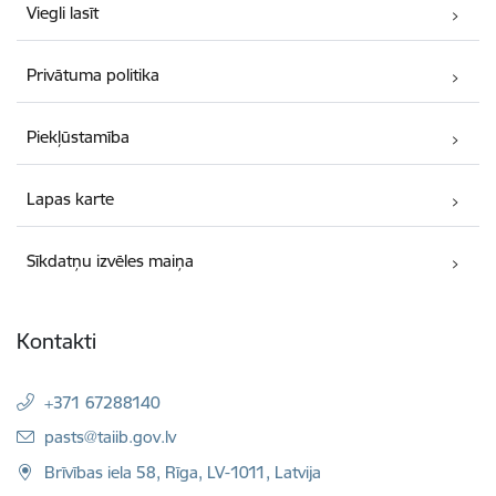
Viegli lasīt
Privātuma politika
Piekļūstamība
Lapas karte
Sīkdatņu izvēles maiņa
Kontakti
+371 67288140
E-pasts:
pasts@taiib.gov.lv
Brīvības iela 58, Rīga, LV-1011, Latvija