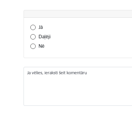
Vai šī informācija bija noderīga?
Jā
Daļēji
Nē
Ja vēlies, ieraksti šeit komentāru