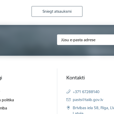
Sniegt atsauksmi
i
Kontakti
t
+371 67288140
E-pasts:
pasts@taiib.gov.lv
 politika
Brīvības iela 58, Rīga, L
mība
Latvija