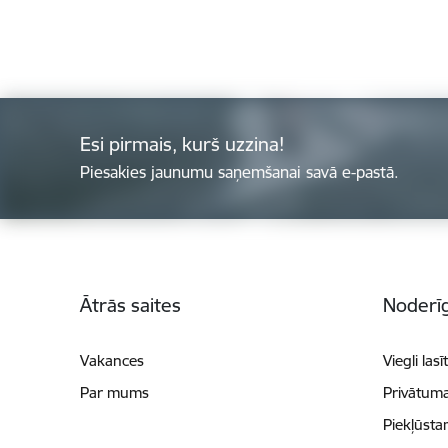
Esi pirmais, kurš uzzina!
Piesakies jaunumu saņemšanai savā e-pastā.
Kājene
Ātrās saites
Noderīg
Vakances
Viegli lasī
Par mums
Privātuma
Piekļūsta