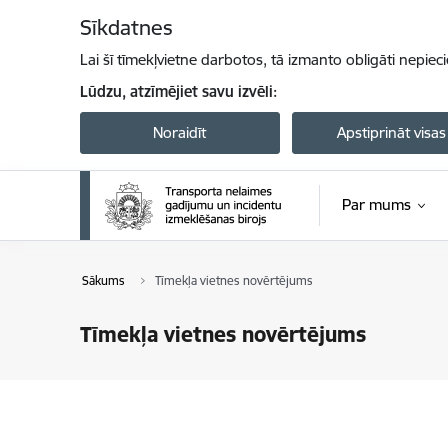
Pāriet uz lapas saturu
Sīkdatnes
Lai šī tīmekļvietne darbotos, tā izmanto obligāti nepiec
Lūdzu, atzīmējiet savu izvēli:
Noraidīt
Apstiprināt visas
Par mums
Sākums
Tīmekļa vietnes novērtējums
Tīmekļa vietnes novērtējums