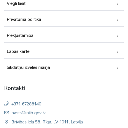
Viegli lasīt
Privātuma politika
Piekļūstamība
Lapas karte
Sīkdatņu izvēles maiņa
Kontakti
+371 67288140
E-pasts:
pasts@taiib.gov.lv
Brīvības iela 58, Rīga, LV-1011, Latvija