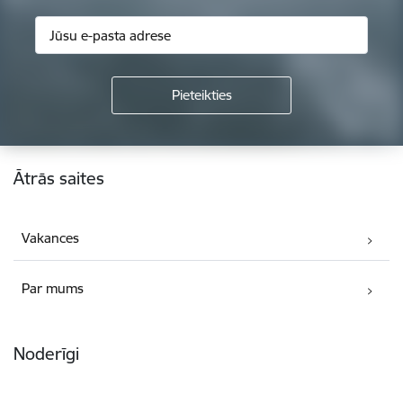
Kājene
Ātrās saites
Vakances
Par mums
Noderīgi