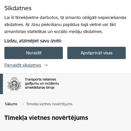
Pāriet uz lapas saturu
Sīkdatnes
Spied
lai meklētu
Enter
Lai šī tīmekļvietne darbotos, tā izmanto obligāti nepieciešamās
sīkdatnes. Ar Jūsu piekrišanu papildus šajā vietnē var tikt
izmantotas statistikas un sociālo mediju sīkdatnes.
Lūdzu, atzīmējiet savu izvēli:
Noraidīt
Apstiprināt visas
Pārvaldīt sīkdatnes
Sākums
Tīmekļa vietnes novērtējums
Tīmekļa vietnes novērtējums