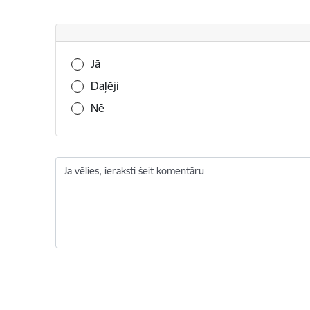
Vai šī informācija bija noderīga?
Jā
Daļēji
Nē
Ja vēlies, ieraksti šeit komentāru