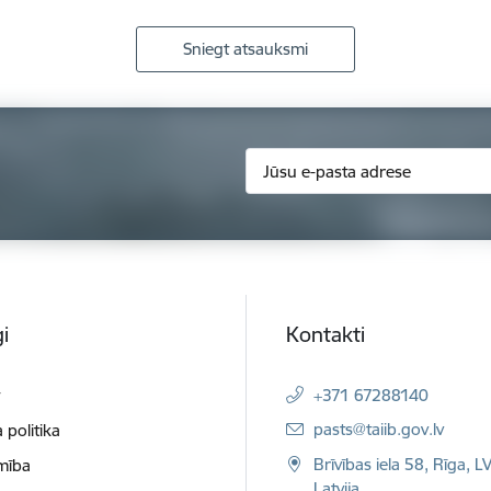
Sniegt atsauksmi
i
Kontakti
t
+371 67288140
E-pasts:
pasts@taiib.gov.lv
 politika
Brīvības iela 58, Rīga, L
mība
Latvija