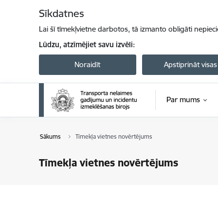
Pāriet uz lapas saturu
Sīkdatnes
Lai šī tīmekļvietne darbotos, tā izmanto obligāti nepiec
Lūdzu, atzīmējiet savu izvēli:
Noraidīt
Apstiprināt visas
Par mums
Sākums
Tīmekļa vietnes novērtējums
Tīmekļa vietnes novērtējums