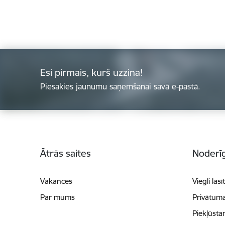
Esi pirmais, kurš uzzina!
Piesakies jaunumu saņemšanai savā e-pastā.
Kājene
Ātrās saites
Noderīg
Vakances
Viegli lasī
Par mums
Privātuma
Piekļūsta