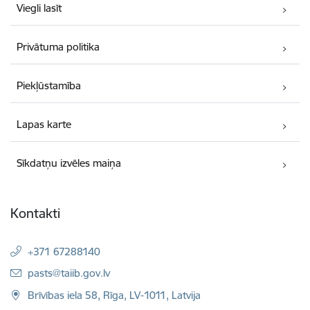
Viegli lasīt
Privātuma politika
Piekļūstamība
Lapas karte
Sīkdatņu izvēles maiņa
Kontakti
+371 67288140
E-pasts:
pasts@taiib.gov.lv
Brīvības iela 58, Rīga, LV-1011, Latvija