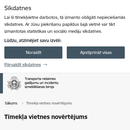
Pāriet uz lapas saturu
Sīkdatnes
Spied
lai meklētu
Enter
Lai šī tīmekļvietne darbotos, tā izmanto obligāti nepieciešamās
sīkdatnes. Ar Jūsu piekrišanu papildus šajā vietnē var tikt
izmantotas statistikas un sociālo mediju sīkdatnes.
Lūdzu, atzīmējiet savu izvēli:
Noraidīt
Apstiprināt visas
Pārvaldīt sīkdatnes
Sākums
Tīmekļa vietnes novērtējums
Tīmekļa vietnes novērtējums