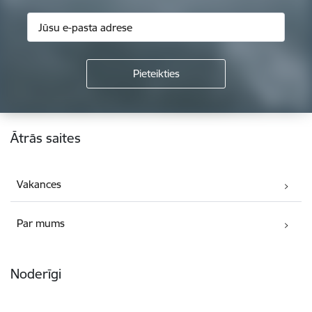
Kājene
Ātrās saites
Vakances
Par mums
Noderīgi