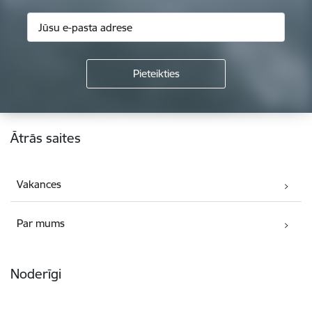
Kājene
Ātrās saites
Vakances
Par mums
Noderīgi