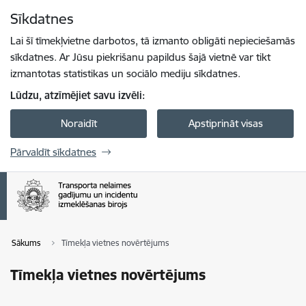
Pāriet uz lapas saturu
Sīkdatnes
Spied
lai meklētu
Enter
Lai šī tīmekļvietne darbotos, tā izmanto obligāti nepieciešamās
sīkdatnes. Ar Jūsu piekrišanu papildus šajā vietnē var tikt
izmantotas statistikas un sociālo mediju sīkdatnes.
Lūdzu, atzīmējiet savu izvēli:
Noraidīt
Apstiprināt visas
Pārvaldīt sīkdatnes
Sākums
Tīmekļa vietnes novērtējums
Tīmekļa vietnes novērtējums