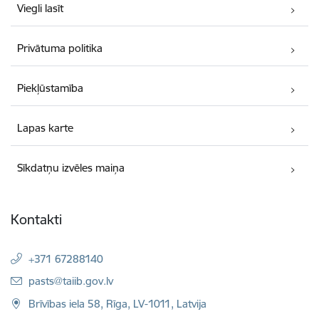
Viegli lasīt
Privātuma politika
Piekļūstamība
Lapas karte
Sīkdatņu izvēles maiņa
Kontakti
+371 67288140
E-pasts:
pasts@taiib.gov.lv
Brīvības iela 58, Rīga, LV-1011, Latvija