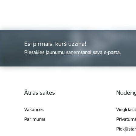
Esi pirmais, kurš uzzina!
Piesakies jaunumu saņemšanai savā e-pastā.
Kājene
Ātrās saites
Noderīg
Vakances
Viegli lasī
Par mums
Privātuma
Piekļūsta