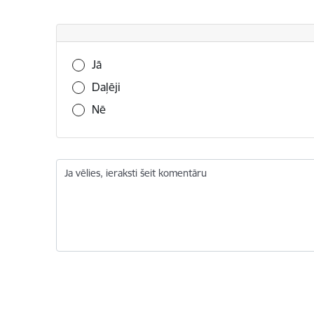
Vai šī informācija bija noderīga?
Jā
Daļēji
Nē
Ja vēlies, ieraksti šeit komentāru