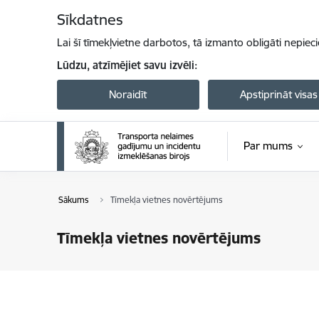
Pāriet uz lapas saturu
Sīkdatnes
Lai šī tīmekļvietne darbotos, tā izmanto obligāti nepiec
Lūdzu, atzīmējiet savu izvēli:
Noraidīt
Apstiprināt visas
Par mums
Sākums
Tīmekļa vietnes novērtējums
Tīmekļa vietnes novērtējums