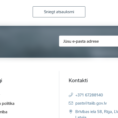
Sniegt atsauksmi
i
Kontakti
t
+371 67288140
E-pasts:
pasts@taiib.gov.lv
 politika
Brīvības iela 58, Rīga, L
mība
Latvija